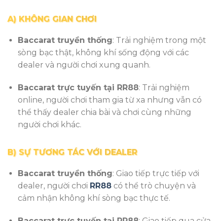
A) KHÔNG GIAN CHƠI
Baccarat truyền thống
: Trải nghiệm trong một
sòng bạc thật, không khí sống động với các
dealer và người chơi xung quanh.
Baccarat trực tuyến tại RR88
: Trải nghiệm
online, người chơi tham gia từ xa nhưng vẫn có
thể thấy dealer chia bài và chơi cùng những
người chơi khác.
B) SỰ TƯƠNG TÁC VỚI DEALER
Baccarat truyền thống
: Giao tiếp trực tiếp với
dealer, người chơi
RR88
có thể trò chuyện và
cảm nhận không khí sòng bạc thực tế.
Baccarat trực tuyến tại RR88
: Giao tiếp qua cửa