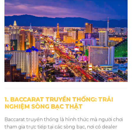
1. BACCARAT TRUYỀN THỐNG: TRẢI
NGHIỆM SÒNG BẠC THẬT
Baccarat truyền thống là hình thức mà người chơi
tham gia trực tiếp tại các sòng bạc, nơi có dealer