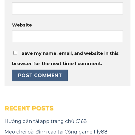
Website
Save my name, email, and website in this
browser for the next time I comment.
RECENT POSTS
Hướng dẫn tải app trang chủ C168
Mẹo chơi bài đỉnh cao tại Cổng game Fly88