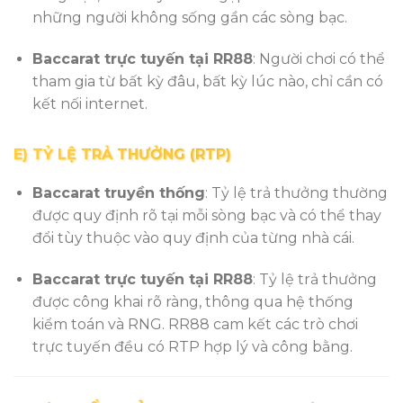
những người không sống gần các sòng bạc.
Baccarat trực tuyến tại RR88
: Người chơi có thể
tham gia từ bất kỳ đâu, bất kỳ lúc nào, chỉ cần có
kết nối internet.
E) TỶ LỆ TRẢ THƯỞNG (RTP)
Baccarat truyền thống
: Tỷ lệ trả thưởng thường
được quy định rõ tại mỗi sòng bạc và có thể thay
đổi tùy thuộc vào quy định của từng nhà cái.
Baccarat trực tuyến tại RR88
: Tỷ lệ trả thưởng
được công khai rõ ràng, thông qua hệ thống
kiểm toán và RNG. RR88 cam kết các trò chơi
trực tuyến đều có RTP hợp lý và công bằng.