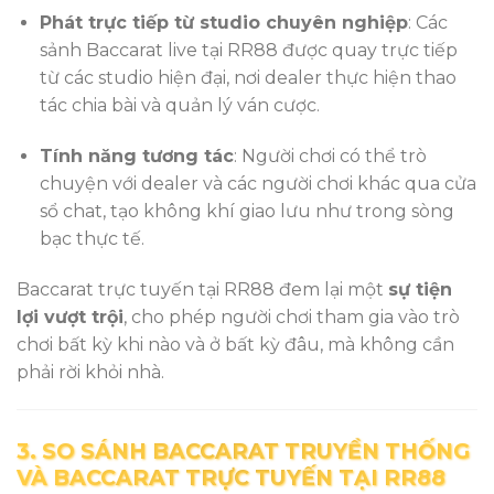
Phát trực tiếp từ studio chuyên nghiệp
: Các
sảnh Baccarat live tại RR88 được quay trực tiếp
từ các studio hiện đại, nơi dealer thực hiện thao
tác chia bài và quản lý ván cược.
Tính năng tương tác
: Người chơi có thể trò
chuyện với dealer và các người chơi khác qua cửa
sổ chat, tạo không khí giao lưu như trong sòng
bạc thực tế.
Baccarat trực tuyến tại RR88 đem lại một
sự tiện
lợi vượt trội
, cho phép người chơi tham gia vào trò
chơi bất kỳ khi nào và ở bất kỳ đâu, mà không cần
phải rời khỏi nhà.
3. SO SÁNH BACCARAT TRUYỀN THỐNG
VÀ BACCARAT TRỰC TUYẾN TẠI RR88