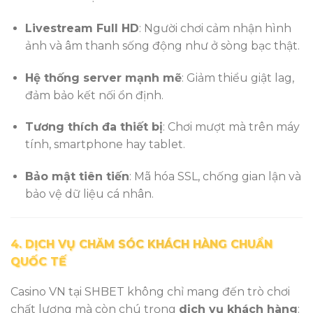
Livestream Full HD
: Người chơi cảm nhận hình
ảnh và âm thanh sống động như ở sòng bạc thật.
Hệ thống server mạnh mẽ
: Giảm thiểu giật lag,
đảm bảo kết nối ổn định.
Tương thích đa thiết bị
: Chơi mượt mà trên máy
tính, smartphone hay tablet.
Bảo mật tiên tiến
: Mã hóa SSL, chống gian lận và
bảo vệ dữ liệu cá nhân.
4. DỊCH VỤ CHĂM SÓC KHÁCH HÀNG CHUẨN
QUỐC TẾ
Casino VN tại SHBET không chỉ mang đến trò chơi
chất lượng mà còn chú trọng
dịch vụ khách hàng
: