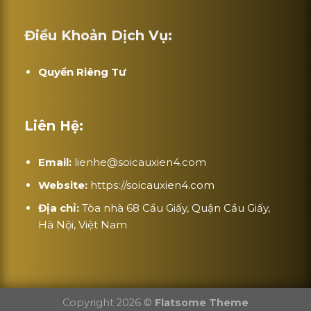
Điều Khoản Dịch Vụ:
Quyền Riêng Tư
Liên Hệ:
Email:
lienhe@soicauxien4.com
Website:
https://soicauxien4.com
Địa chỉ:
Tòa nhà 68 Cầu Giấy, Quận Cầu Giấy,
Hà Nội, Việt Nam
Copyright 2026 ©
Flatsome Theme