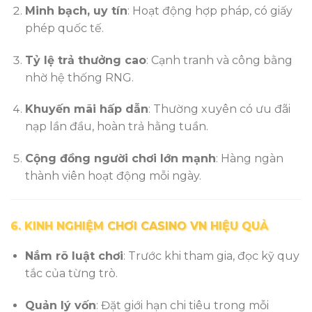
Minh bạch, uy tín
: Hoạt động hợp pháp, có giấy
phép quốc tế.
Tỷ lệ trả thưởng cao
: Cạnh tranh và công bằng
nhờ hệ thống RNG.
Khuyến mãi hấp dẫn
: Thường xuyên có ưu đãi
nạp lần đầu, hoàn trả hằng tuần.
Cộng đồng người chơi lớn mạnh
: Hàng ngàn
thành viên hoạt động mỗi ngày.
6. KINH NGHIỆM CHƠI CASINO VN HIỆU QUẢ
Nắm rõ luật chơi
: Trước khi tham gia, đọc kỹ quy
tắc của từng trò.
Quản lý vốn
: Đặt giới hạn chi tiêu trong mỗi