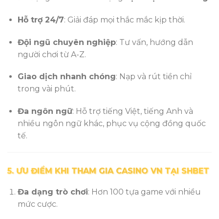
Hỗ trợ 24/7
: Giải đáp mọi thắc mắc kịp thời.
Đội ngũ chuyên nghiệp
: Tư vấn, hướng dẫn
người chơi từ A-Z.
Giao dịch nhanh chóng
: Nạp và rút tiền chỉ
trong vài phút.
Đa ngôn ngữ
: Hỗ trợ tiếng Việt, tiếng Anh và
nhiều ngôn ngữ khác, phục vụ cộng đồng quốc
tế.
5. ƯU ĐIỂM KHI THAM GIA CASINO VN TẠI SHBET
Đa dạng trò chơi
: Hơn 100 tựa game với nhiều
mức cược.