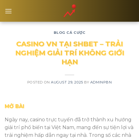
Skip
to
content
BLOG CÁ CƯỢC
CASINO VN TẠI SHBET – TRẢI
NGHIỆM GIẢI TRÍ KHÔNG GIỚI
HẠN
POSTED ON
AUGUST 29, 2025
BY
ADMINPBN
MỞ BÀI
Ngày nay, casino trực tuyến đã trở thành xu hướng
giải trí phổ biến tại Việt Nam, mang đến sự tiện lợi và
trải nghiệm hấp dẫn ngay tại nhà. Trong số các nhà