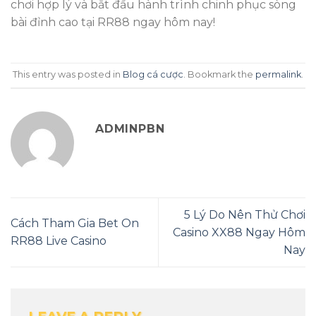
chơi hợp lý và bắt đầu hành trình chinh phục sòng
bài đỉnh cao tại RR88 ngay hôm nay!
This entry was posted in
Blog cá cược
. Bookmark the
permalink
.
ADMINPBN
5 Lý Do Nên Thử Chơi
Cách Tham Gia Bet On
Casino XX88 Ngay Hôm
RR88 Live Casino
Nay