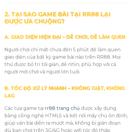
2. TẠI SAO GAME BÀI TẠI RR88 LẠI
ĐƯỢC ƯA CHUỘNG?
A. GIAO DIỆN HIỆN ĐẠI – DỄ CHƠI, DỄ LÀM QUEN
Người chơi chỉ mất chưa đến 5 phút để làm quen
giao diện của bất kỳ game bài nào trên RR88. Mọi
thứ được bố trí tối giản, dễ nhìn, phù hợp với cả
người mới chơi và người lớn tuổi.
B. TỐC ĐỘ XỬ LÝ NHANH – KHÔNG GIẬT, KHÔNG
LAG
Các tựa game tại
rr88 trang chủ
được xây dựng
bằng công nghệ HTML5 và kết nối máy chủ ổn định,
giúp ván bài diễn ra mượt mà, không bị gián đoạn
dù bạn chơi trên 3G/4G hoặc wifi tốc độ thấp.