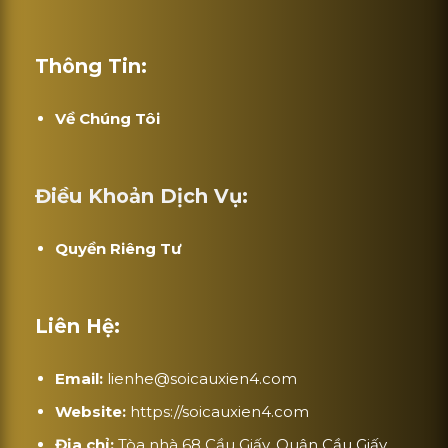
Thông Tin:
Về Chúng Tôi
Điều Khoản Dịch Vụ:
Quyền Riêng Tư
Liên Hệ:
Email:
lienhe@soicauxien4.com
Website:
https://soicauxien4.com
Địa chỉ:
Tòa nhà 68 Cầu Giấy, Quận Cầu Giấy,