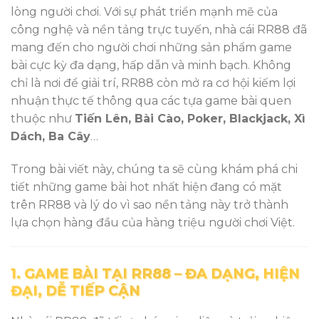
lòng người chơi. Với sự phát triển mạnh mẽ của
công nghệ và nền tảng trực tuyến, nhà cái RR88 đã
mang đến cho người chơi những sản phẩm game
bài cực kỳ đa dạng, hấp dẫn và minh bạch. Không
chỉ là nơi để giải trí, RR88 còn mở ra cơ hội kiếm lợi
nhuận thực tế thông qua các tựa game bài quen
thuộc như
Tiến Lên, Bài Cào, Poker, Blackjack, Xì
Dách, Ba Cây
…
Trong bài viết này, chúng ta sẽ cùng khám phá chi
tiết những game bài hot nhất hiện đang có mặt
trên RR88 và lý do vì sao nền tảng này trở thành
lựa chọn hàng đầu của hàng triệu người chơi Việt.
1. GAME BÀI TẠI RR88 – ĐA DẠNG, HIỆN
ĐẠI, DỄ TIẾP CẬN