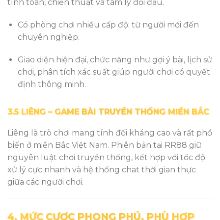
tính toán, chiến thuật và tâm lý đối đầu.
Có phòng chơi nhiều cấp độ: từ người mới đến
chuyên nghiệp.
Giao diện hiện đại, chức năng như gợi ý bài, lịch sử
chơi, phân tích xác suất giúp người chơi có quyết
định thông minh.
3.5 LIÊNG – GAME BÀI TRUYỀN THỐNG MIỀN BẮC
Liêng là trò chơi mang tính đối kháng cao và rất phổ
biến ở miền Bắc Việt Nam. Phiên bản tại RR88 giữ
nguyên luật chơi truyền thống, kết hợp với tốc độ
xử lý cực nhanh và hệ thống chat thời gian thực
giữa các người chơi.
4. MỨC CƯỢC PHONG PHÚ, PHÙ HỢP