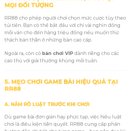
MỌI ĐỐI TƯỢNG
RR88 cho phép người chơi chọn mức cược tùy theo
túi tiền. Bạn có thể bắt đầu với chỉ vài nghìn đồng
mỗi ván cho đến hàng triệu đồng nếu muốn thử
thách bản thân ở những bàn cao cấp.
Ngoài ra, còn có
bàn chơi VIP
dành riêng cho các
cao thủ với giải thưởng khủng mỗi tuần.
5. MẸO CHƠI GAME BÀI HIỆU QUẢ TẠI
RR88
A. NẮM RÕ LUẬT TRƯỚC KHI CHƠI
Dù game bài đơn giản hay phức tạp, việc hiểu luật
chơi là điều kiện tiên quyết. RR88 cung cấp phần