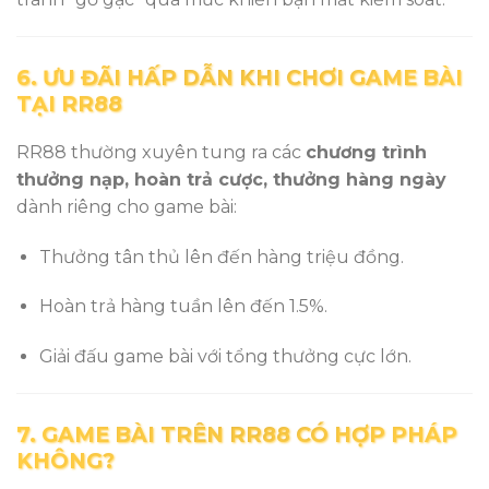
6. ƯU ĐÃI HẤP DẪN KHI CHƠI GAME BÀI
TẠI RR88
RR88 thường xuyên tung ra các
chương trình
thưởng nạp, hoàn trả cược, thưởng hàng ngày
dành riêng cho game bài:
Thưởng tân thủ lên đến hàng triệu đồng.
Hoàn trả hàng tuần lên đến 1.5%.
Giải đấu game bài với tổng thưởng cực lớn.
7. GAME BÀI TRÊN RR88 CÓ HỢP PHÁP
KHÔNG?