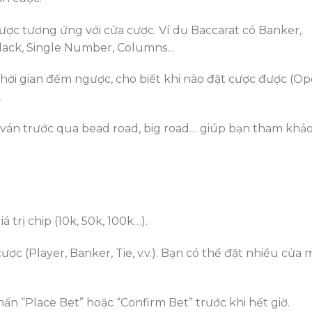
cược tương ứng với cửa cược. Ví dụ Baccarat có Banker,
/Black, Single Number, Columns…
thời gian đếm ngược, cho biết khi nào đặt cược được (O
.
ả ván trước qua bead road, big road… giúp bạn tham khả
á trị chip (10k, 50k, 100k…).
ược (Player, Banker, Tie, v.v.). Bạn có thể đặt nhiều cửa 
nhấn “Place Bet” hoặc “Confirm Bet” trước khi hết giờ.