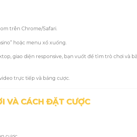
.com trên Chrome/Safari.
Casino” hoặc menu xổ xuống.
top, giao diện responsive, bạn vuốt để tìm trò chơi và b
i video trực tiếp và bảng cược.
ƠI VÀ CÁCH ĐẶT CƯỢC
àn cược.