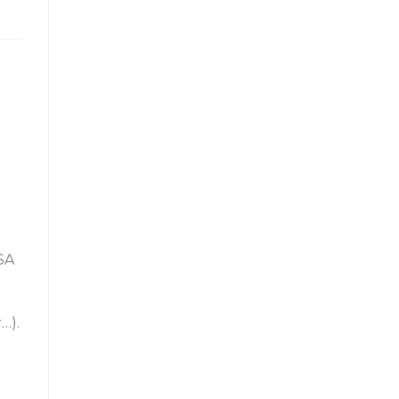
SA
…).