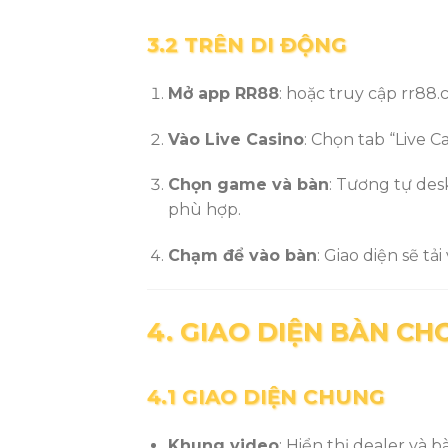
3.2 TRÊN DI ĐỘNG
Mở app RR88
: hoặc truy cập rr88
Vào Live Casino
: Chọn tab “Live 
Chọn game và bàn
: Tương tự desk
phù hợp.
Chạm để vào bàn
: Giao diện sẽ tả
4. GIAO DIỆN BÀN CH
4.1 GIAO DIỆN CHUNG
Khung video
: Hiển thị dealer và b