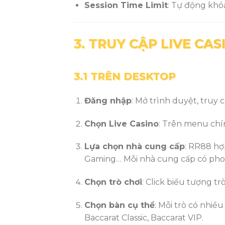
Session Time Limit
: Tự động khóa
3. TRUY CẬP LIVE CA
3.1 TRÊN DESKTOP
Đăng nhập
: Mở trình duyệt, truy 
Chọn Live Casino
: Trên menu chín
Lựa chọn nhà cung cấp
: RR88 hợ
Gaming… Mỗi nhà cung cấp có phong
Chọn trò chơi
: Click biểu tượng tr
Chọn bàn cụ thể
: Mỗi trò có nhiề
Baccarat Classic, Baccarat VIP.