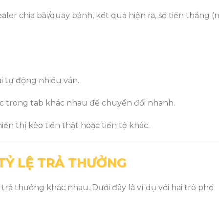
dealer chia bài/quay bánh, kết quả hiện ra, số tiền thắng (
ại tự động nhiều ván.
úc trong tab khác nhau để chuyển đổi nhanh.
iển thị kèo tiền thật hoặc tiền tệ khác.
 TỶ LỆ TRẢ THƯỞNG
ệ trả thưởng khác nhau. Dưới đây là ví dụ với hai trò phổ