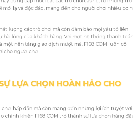
 này cung cấp một loạt các trò chơi casino, từ những trò
 mới lạ và độc đáo, mang đến cho người chơi nhiều cơ h
ất lượng các trò chơi mà còn đảm bảo mọi yếu tố liên
ự hài lòng của khách hàng. Với một hệ thống thanh toá
và một nền tảng giao dịch mượt mà, F168 COM luôn cố
i cho người chơi.
À SỰ LỰA CHỌN HOÀN HẢO CHO
 chơi hấp dẫn mà còn mang đến những lợi ích tuyệt vời
 do chính khiến F168 COM trở thành sự lựa chọn hàng đầ