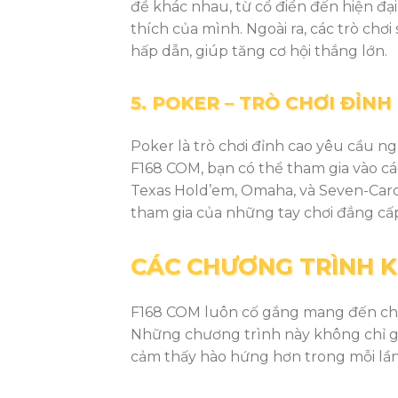
đề khác nhau, từ cổ điển đến hiện đại,
thích của mình. Ngoài ra, các trò chơ
hấp dẫn, giúp tăng cơ hội thắng lớn.
5. POKER – TRÒ CHƠI ĐỈNH
Poker là trò chơi đỉnh cao yêu cầu ng
F168 COM, bạn có thể tham gia vào c
Texas Hold’em, Omaha, và Seven-Card 
tham gia của những tay chơi đẳng cấ
CÁC CHƯƠNG TRÌNH K
F168 COM luôn cố gắng mang đến cho
Những chương trình này không chỉ gi
cảm thấy hào hứng hơn trong mỗi lần