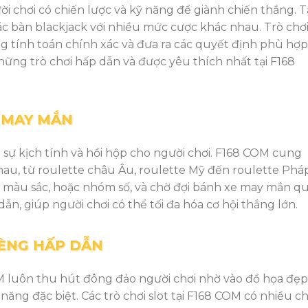
ời chơi có chiến lược và kỹ năng để giành chiến thắng. T
các bàn blackjack với nhiều mức cược khác nhau. Trò chơ
ăng tính toán chính xác và đưa ra các quyết định phù hợp
hững trò chơi hấp dẫn và được yêu thích nhất tại F168
Y MAY MẮN
ại sự kịch tính và hồi hộp cho người chơi. F168 COM cung
au, từ roulette châu Âu, roulette Mỹ đến roulette Pháp
ố, màu sắc, hoặc nhóm số, và chờ đợi bánh xe may mắn qu
ẫn, giúp người chơi có thể tối đa hóa cơ hội thắng lớn.
XÈNG HẤP DẪN
OM luôn thu hút đông đảo người chơi nhờ vào đồ họa đẹp
ăng đặc biệt. Các trò chơi slot tại F168 COM có nhiều c