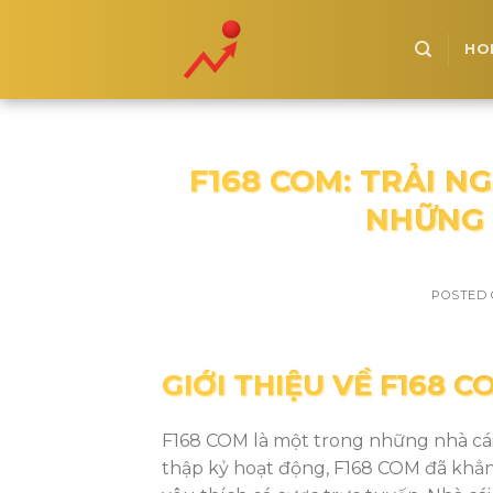
Skip
to
HO
content
F168 COM: TRẢI N
NHỮNG 
POSTED
GIỚI THIỆU VỀ F168 C
F168 COM là một trong những nhà cái 
thập kỷ hoạt động, F168 COM đã khẳ