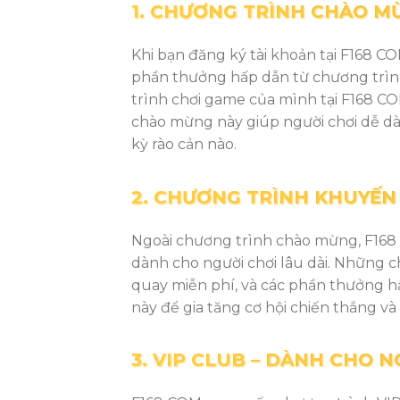
1. CHƯƠNG TRÌNH CHÀO M
Khi bạn đăng ký tài khoản tại F168 CO
phần thưởng hấp dẫn từ chương trình
trình chơi game của mình tại F168 C
chào mừng này giúp người chơi dễ dàn
kỳ rào cản nào.
2. CHƯƠNG TRÌNH KHUYẾN
Ngoài chương trình chào mừng, F168
dành cho người chơi lâu dài. Những c
quay miễn phí, và các phần thưởng h
này để gia tăng cơ hội chiến thắng và 
3. VIP CLUB – DÀNH CHO 