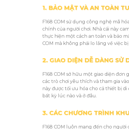
1. BẢO MẬT VÀ AN TOÀN T
F168 COM sử dụng công nghệ mã hóa SS
chính của người chơi. Nhà cái này cam
thực hiện một cách an toàn và bảo mật
COM mà không phải lo lắng về việc b
2. GIAO DIỆN DỄ DÀNG SỬ
F168 COM sở hữu một giao diện đơn g
các trò chơi yêu thích và tham gia v
này được tối ưu hóa cho cả thiết bị d
bất kỳ lúc nào và ở đâu.
3. CÁC CHƯƠNG TRÌNH KH
F168 COM luôn mang đến cho người c