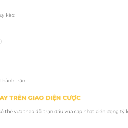
ại kèo:
)
 thành trận
GAY TRÊN GIAO DIỆN CƯỢC
ó thể vừa theo dõi trận đấu vừa cập nhật biến động tỷ l