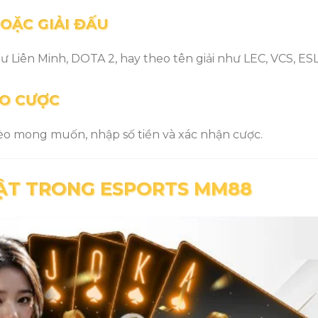
OẶC GIẢI ĐẤU
ư Liên Minh, DOTA 2, hay theo tên giải như LEC, VCS, ESL
ÈO CƯỢC
èo mong muốn, nhập số tiền và xác nhận cược.
BẬT TRONG ESPORTS MM88