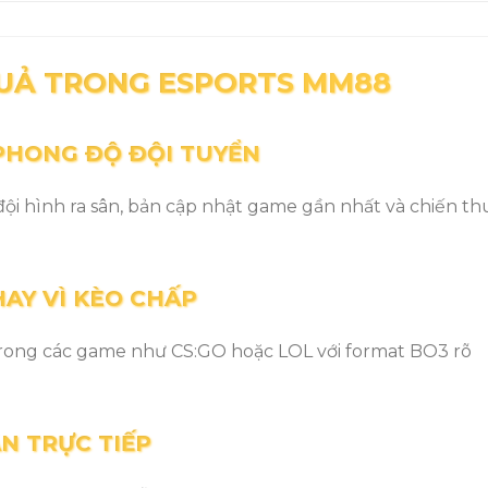
QUẢ TRONG ESPORTS MM88
 PHONG ĐỘ ĐỘI TUYỂN
đội hình ra sân, bản cập nhật game gần nhất và chiến th
THAY VÌ KÈO CHẤP
 trong các game như CS:GO hoặc LOL với format BO3 rõ
ẬN TRỰC TIẾP