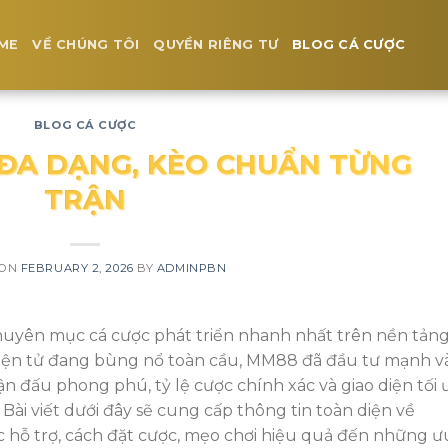
ME
VỀ CHÚNG TÔI
QUYỀN RIÊNG TƯ
BLOG CÁ CƯỢC
BLOG CÁ CƯỢC
ĐA DẠNG, KÈO CHUẨN TỪNG
TRẬN
 ON
FEBRUARY 2, 2026
BY
ADMINPBN
uyên mục cá cược phát triển nhanh nhất trên nền tản
iện tử đang bùng nổ toàn cầu, MM88 đã đầu tư mạnh v
 đấu phong phú, tỷ lệ cược chính xác và giao diện tối 
Bài viết dưới đây sẽ cung cấp thông tin toàn diện về
 hỗ trợ, cách đặt cược, mẹo chơi hiệu quả đến những ư