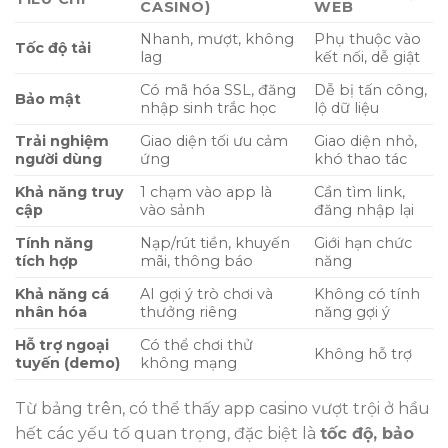
CASINO)
WEB
Nhanh, mượt, không
Phụ thuộc vào
Tốc độ tải
lag
kết nối, dễ giật
Có mã hóa SSL, đăng
Dễ bị tấn công,
Bảo mật
nhập sinh trắc học
lộ dữ liệu
Trải nghiệm
Giao diện tối ưu cảm
Giao diện nhỏ,
người dùng
ứng
khó thao tác
Khả năng truy
1 chạm vào app là
Cần tìm link,
cập
vào sảnh
đăng nhập lại
Tính năng
Nạp/rút tiền, khuyến
Giới hạn chức
tích hợp
mãi, thông báo
năng
Khả năng cá
AI gợi ý trò chơi và
Không có tính
nhân hóa
thưởng riêng
năng gợi ý
Hỗ trợ ngoại
Có thể chơi thử
Không hỗ trợ
tuyến (demo)
không mạng
Từ bảng trên, có thể thấy app casino vượt trội ở hầu
hết các yếu tố quan trọng, đặc biệt là
tốc độ, bảo