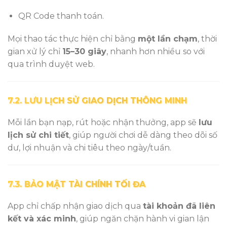
QR Code thanh toán.
Mọi thao tác thực hiện chỉ bằng
một lần chạm
, thời
gian xử lý chỉ
15–30 giây
, nhanh hơn nhiều so với
qua trình duyệt web.
7.2. LƯU LỊCH SỬ GIAO DỊCH THÔNG MINH
Mỗi lần bạn nạp, rút hoặc nhận thưởng, app sẽ
lưu
lịch sử chi tiết
, giúp người chơi dễ dàng theo dõi số
dư, lợi nhuận và chi tiêu theo ngày/tuần.
7.3. BẢO MẬT TÀI CHÍNH TỐI ĐA
App chỉ chấp nhận giao dịch qua
tài khoản đã liên
kết và xác minh
, giúp ngăn chặn hành vi gian lận