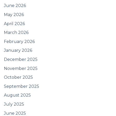
June 2026
May 2026
April 2026
March 2026
February 2026
January 2026
December 2025
November 2025
October 2025
September 2025
August 2025
July 2025
June 2025