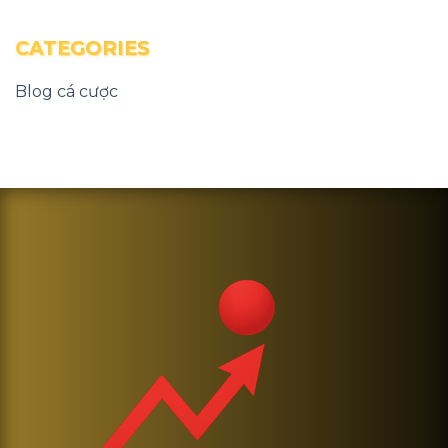
CATEGORIES
Blog cá cược