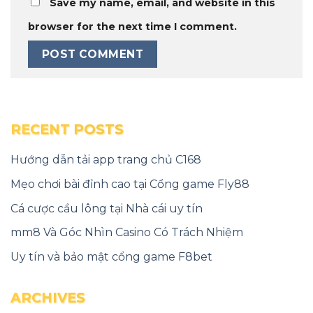
Save my name, email, and website in this
browser for the next time I comment.
RECENT POSTS
Hướng dẫn tải app trang chủ C168
Mẹo chơi bài đỉnh cao tại Cổng game Fly88
Cá cược cầu lông tại Nhà cái uy tín
mm8 Và Góc Nhìn Casino Có Trách Nhiệm
Uy tín và bảo mật cổng game F8bet
ARCHIVES