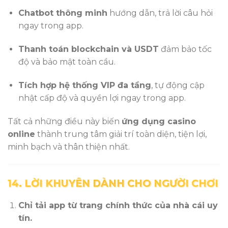
Chatbot thông minh
hướng dẫn, trả lời câu hỏi
ngay trong app.
Thanh toán blockchain và USDT
đảm bảo tốc
độ và bảo mật toàn cầu.
Tích hợp hệ thống VIP đa tầng
, tự động cập
nhật cấp độ và quyền lợi ngay trong app.
Tất cả những điều này biến
ứng dụng casino
online
thành trung tâm giải trí toàn diện, tiện lợi,
minh bạch và thân thiện nhất.
14. LỜI KHUYÊN DÀNH CHO NGƯỜI CHƠI
Chỉ tải app từ trang chính thức của nhà cái uy
tín.