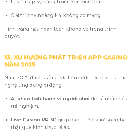
Luyện tập kỹ năng trước khi cược thật.
Giải trí nhẹ nhàng khi không có mạng.
Tính năng này hoàn toàn không có trong trình
duyệt.
13. XU HƯỚNG PHÁT TRIỂN APP CASINO
NĂM 2025
Năm 2025 đánh dấu bước tiến vượt bậc trong công
nghệ ứng dụng di động:
AI phân tích hành vi người chơi
để cá nhân hóa
trải nghiệm.
Live Casino VR 3D
giúp bạn “bước vào” sòng bạc
thật qua kính thực tế ảo.