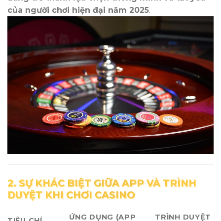
của người chơi hiện đại năm 2025
.
2. SỰ KHÁC BIỆT GIỮA APP VÀ TRÌNH
DUYỆT KHI CHƠI CASINO
ỨNG DỤNG (APP
TRÌNH DUYỆT
TIÊU CHÍ