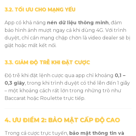
3.2. TỐI ƯU CHO MẠNG YẾU
App có khả năng
nén dữ liệu thông minh
, đảm
bảo hình ảnh mượt ngay cả khi dùng 4G. Với trình
duyệt, chỉ cần mạng chập chờn là video dealer sẽ bị
giật hoặc mất kết nối.
3.3. GIẢM ĐỘ TRỄ KHI ĐẶT CƯỢC
Độ trễ khi đặt lệnh cược qua app chỉ khoảng
0,1 –
0,3 giây
, trong khi trình duyệt có thể lên đến 1 giây
– một khoảng cách rất lớn trong những trò như
Baccarat hoặc Roulette trực tiếp.
4. ƯU ĐIỂM 2: BẢO MẬT CẤP ĐỘ CAO
Trong cá cược trực tuyến,
bảo mật thông tin và