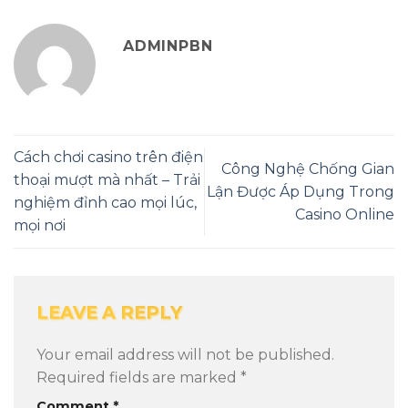
ADMINPBN
Cách chơi casino trên điện
Công Nghệ Chống Gian
thoại mượt mà nhất – Trải
Lận Được Áp Dụng Trong
nghiệm đỉnh cao mọi lúc,
Casino Online
mọi nơi
LEAVE A REPLY
Your email address will not be published.
Required fields are marked
*
Comment
*