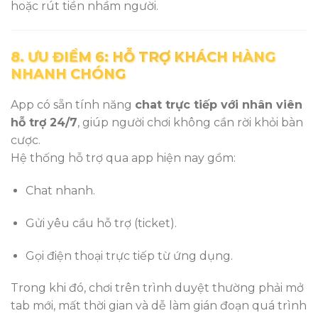
hoặc rút tiền nhầm người.
8. ƯU ĐIỂM 6: HỖ TRỢ KHÁCH HÀNG
NHANH CHÓNG
App có sẵn tính năng
chat trực tiếp với nhân viên
hỗ trợ 24/7
, giúp người chơi không cần rời khỏi bàn
cược.
Hệ thống hỗ trợ qua app hiện nay gồm:
Chat nhanh.
Gửi yêu cầu hỗ trợ (ticket).
Gọi điện thoại trực tiếp từ ứng dụng.
Trong khi đó, chơi trên trình duyệt thường phải mở
tab mới, mất thời gian và dễ làm gián đoạn quá trình