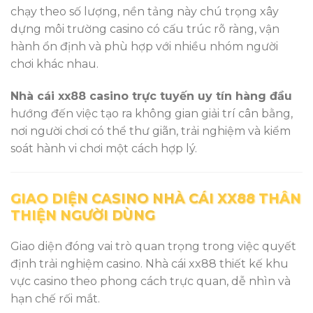
chạy theo số lượng, nền tảng này chú trọng xây
dựng môi trường casino có cấu trúc rõ ràng, vận
hành ổn định và phù hợp với nhiều nhóm người
chơi khác nhau.
Nhà cái xx88 casino trực tuyến uy tín hàng đầu
hướng đến việc tạo ra không gian giải trí cân bằng,
nơi người chơi có thể thư giãn, trải nghiệm và kiểm
soát hành vi chơi một cách hợp lý.
GIAO DIỆN CASINO NHÀ CÁI XX88 THÂN
THIỆN NGƯỜI DÙNG
Giao diện đóng vai trò quan trọng trong việc quyết
định trải nghiệm casino. Nhà cái xx88 thiết kế khu
vực casino theo phong cách trực quan, dễ nhìn và
hạn chế rối mắt.