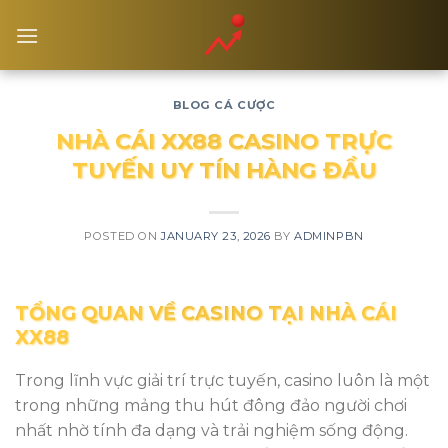
Skip
to
content
BLOG CÁ CƯỢC
NHÀ CÁI XX88 CASINO TRỰC
TUYẾN UY TÍN HÀNG ĐẦU
POSTED ON
JANUARY 23, 2026
BY
ADMINPBN
TỔNG QUAN VỀ CASINO TẠI NHÀ CÁI
XX88
Trong lĩnh vực giải trí trực tuyến, casino luôn là một
trong những mảng thu hút đông đảo người chơi
nhất nhờ tính đa dạng và trải nghiệm sống động.