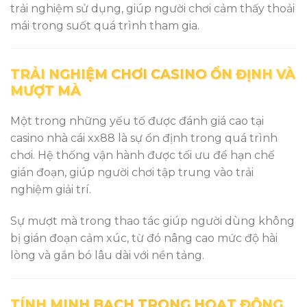
trải nghiệm sử dụng, giúp người chơi cảm thấy thoải
mái trong suốt quá trình tham gia.
TRẢI NGHIỆM CHƠI CASINO ỔN ĐỊNH VÀ
MƯỢT MÀ
Một trong những yếu tố được đánh giá cao tại
casino nhà cái xx88 là sự ổn định trong quá trình
chơi. Hệ thống vận hành được tối ưu để hạn chế
gián đoạn, giúp người chơi tập trung vào trải
nghiệm giải trí.
Sự mượt mà trong thao tác giúp người dùng không
bị gián đoạn cảm xúc, từ đó nâng cao mức độ hài
lòng và gắn bó lâu dài với nền tảng.
TÍNH MINH BẠCH TRONG HOẠT ĐỘNG