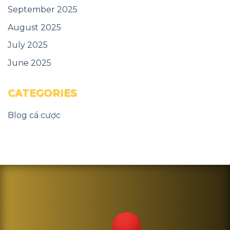
September 2025
August 2025
July 2025
June 2025
CATEGORIES
Blog cá cược