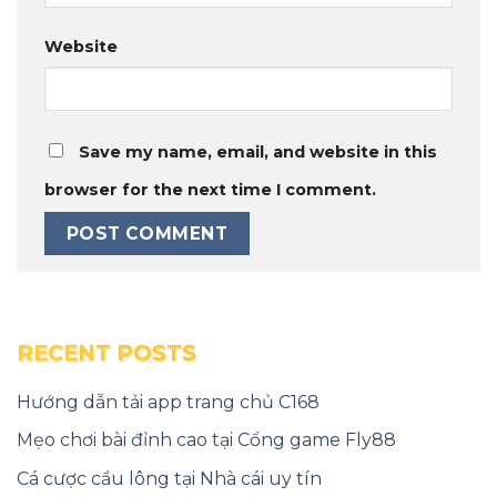
Website
Save my name, email, and website in this
browser for the next time I comment.
RECENT POSTS
Hướng dẫn tải app trang chủ C168
Mẹo chơi bài đỉnh cao tại Cổng game Fly88
Cá cược cầu lông tại Nhà cái uy tín