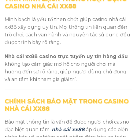
CASINO NHÀ CÁI XX88
Minh bạch là yếu tố then chốt giúp casino nhà cái
xx88 xây dựng uy tín. Mọi thông tin liên quan đến
trò chơi, cách vận hành và nguyên tắc sử dụng đều
được trình bày rõ ràng.
Nhà cái xx88 casino trực tuyến uy tín hàng đầu
không tạo cảm giác mơ hồ cho người chơi mà
hướng đến sự rõ ràng, giúp người dùng chủ động
và an tâm khi tham gia giải trí.
CHÍNH SÁCH BẢO MẬT TRONG CASINO
NHÀ CÁI XX88
Bảo mật thông tin là vấn đề được người chơi casino
đặc biệt quan tâm.
nhà cái xx88
áp dụng các biện