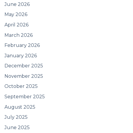
June 2026
May 2026
April 2026
March 2026
February 2026
January 2026
December 2025
November 2025
October 2025
September 2025
August 2025
July 2025
June 2025