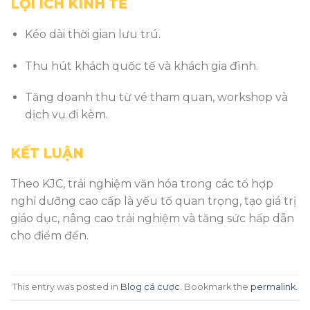
LỢI ÍCH KINH TẾ
Kéo dài thời gian lưu trú.
Thu hút khách quốc tế và khách gia đình.
Tăng doanh thu từ vé tham quan, workshop và
dịch vụ đi kèm.
KẾT LUẬN
Theo KJC, trải nghiệm văn hóa trong các tổ hợp
nghỉ dưỡng cao cấp là yếu tố quan trọng, tạo giá trị
giáo dục, nâng cao trải nghiệm và tăng sức hấp dẫn
cho điểm đến.
This entry was posted in
Blog cá cược
. Bookmark the
permalink
.