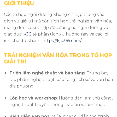
GIỚI THIỆU
Các tổ hợp nghỉ dưỡng không chỉ tập trung vào
dịch vụ giải trí mà còn tích hợp trải nghiệm văn hóa,
mang đến sự kết hợp độc đáo giữa nghỉ dưỡng và
giáo dục.
KJC
sẽ phân tích xu hướng này và các lợi
ích cho du khách.
https://kjc365.com/
TRẢI NGHIỆM VĂN HÓA TRONG TỔ HỢP
GIẢI TRÍ
Triển lãm nghệ thuật và bảo tàng
: Trưng bày
tác phẩm nghệ thuật, bảo tàng lịch sử và văn hóa
địa phương.
Lớp học và workshop
: Hướng dẫn làm thủ công,
nghệ thuật truyền thống, nấu ăn và âm nhạc.
Biểu diễn văn hóa
: Múa, nhạc cụ dân tộc, trình