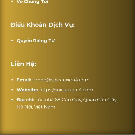
Về Chúng Tôi
Điều Khoản Dịch Vụ:
Quyền Riêng Tư
Liên Hệ:
Email:
lienhe@soicauxien4.com
Website:
https://soicauxien4.com
Địa chỉ:
Tòa nhà 68 Cầu Giấy, Quận Cầu Giấy,
Hà Nội, Việt Nam