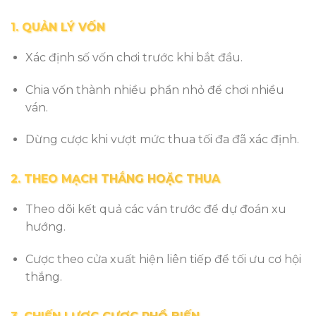
1. QUẢN LÝ VỐN
Xác định số vốn chơi trước khi bắt đầu.
Chia vốn thành nhiều phần nhỏ để chơi nhiều
ván.
Dừng cược khi vượt mức thua tối đa đã xác định.
2. THEO MẠCH THẮNG HOẶC THUA
Theo dõi kết quả các ván trước để dự đoán xu
hướng.
Cược theo cửa xuất hiện liên tiếp để tối ưu cơ hội
thắng.