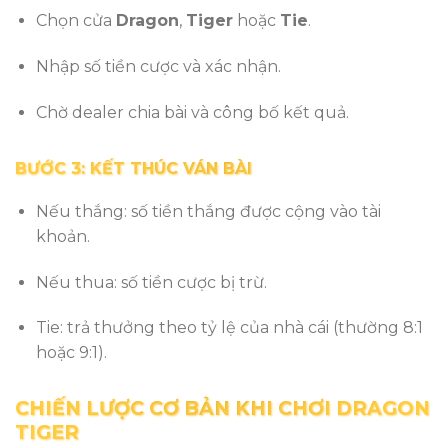
Chọn cửa
Dragon
,
Tiger
hoặc
Tie
.
Nhập số tiền cược và xác nhận.
Chờ dealer chia bài và công bố kết quả.
BƯỚC 3: KẾT THÚC VÁN BÀI
Nếu thắng: số tiền thắng được cộng vào tài
khoản.
Nếu thua: số tiền cược bị trừ.
Tie: trả thưởng theo tỷ lệ của nhà cái (thường 8:1
hoặc 9:1).
CHIẾN LƯỢC CƠ BẢN KHI CHƠI DRAGON
TIGER