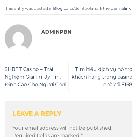
This entry was posted in
Blog cá cược
. Bookmark the
permalink
.
ADMINPBN
SHBET Casino – Trải
Tìm hiểu dịch vụ hỗ trợ
Nghiệm Giải Trí Uy Tín,
khách hàng trong casino
Đỉnh Cao Cho Người Chơi
nhà cái F168
LEAVE A REPLY
Your email address will not be published.
Required fields are marked
*