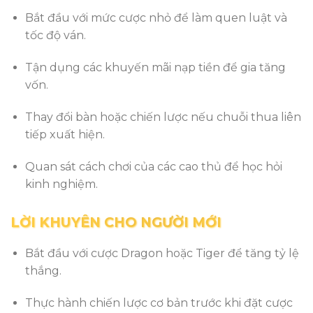
Bắt đầu với mức cược nhỏ để làm quen luật và
tốc độ ván.
Tận dụng các khuyến mãi nạp tiền để gia tăng
vốn.
Thay đổi bàn hoặc chiến lược nếu chuỗi thua liên
tiếp xuất hiện.
Quan sát cách chơi của các cao thủ để học hỏi
kinh nghiệm.
LỜI KHUYÊN CHO NGƯỜI MỚI
Bắt đầu với cược Dragon hoặc Tiger để tăng tỷ lệ
thắng.
Thực hành chiến lược cơ bản trước khi đặt cược