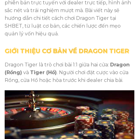
phiên bản trực tuyến với dealer trực tiếp, hình ảnh
sắc nét và trải nghiệm mượt mà. Bài viết này sẽ
hướng dẫn chi tiết cách chơi Dragon Tiger tại
SHBET, từ luật cơ bản, các chiến lược đến mẹo
quản lý vốn hiệu quả.
GIỚI THIỆU CƠ BẢN VỀ DRAGON TIGER
Dragon Tiger là trò chơi bài 1:1 giữa hai cửa:
Dragon
(Rồng)
và
Tiger (Hổ)
. Người chơi đặt cược vào cửa
Rồng, cửa Hổ hoặc hòa trước khi dealer chia bài.