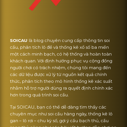
SOICAU
là blog chuyên cung cấp thông tin soi
cầu, phân tích lô đề và thống kê xổ số ba miền
một cách minh bạch, có hệ thống và hoàn toàn
khách quan. Với định hướng phục vụ cộng đồng
người chơi có trách nhiệm, chúng tôi mang đến
các dữ liệu được xử lý từ nguồn kết quả chính
thức, phân tích theo mô hình thống kê xác suất
nhằm hỗ trợ người dùng ra quyết định chính xác
hơn trong quá trình soi cầu.
Tại SOICAU, bạn có thể dễ dàng tìm thấy các
chuyên mục như soi cầu hàng ngày, thống kê lô
gan – lô rơi – chu kỳ số, gợi ý cầu bạch thủ, cầu