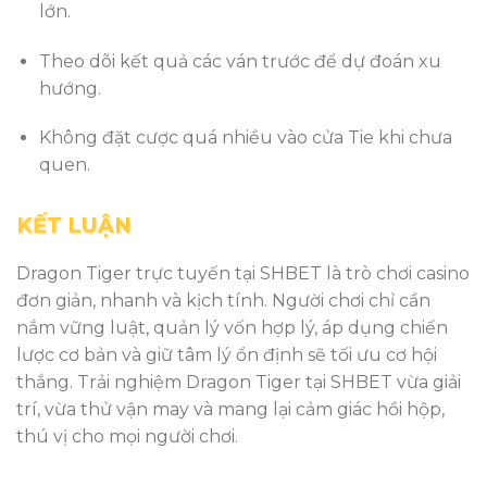
lớn.
Theo dõi kết quả các ván trước để dự đoán xu
hướng.
Không đặt cược quá nhiều vào cửa Tie khi chưa
quen.
KẾT LUẬN
Dragon Tiger trực tuyến tại SHBET là trò chơi casino
đơn giản, nhanh và kịch tính. Người chơi chỉ cần
nắm vững luật, quản lý vốn hợp lý, áp dụng chiến
lược cơ bản và giữ tâm lý ổn định sẽ tối ưu cơ hội
thắng. Trải nghiệm Dragon Tiger tại SHBET vừa giải
trí, vừa thử vận may và mang lại cảm giác hồi hộp,
thú vị cho mọi người chơi.