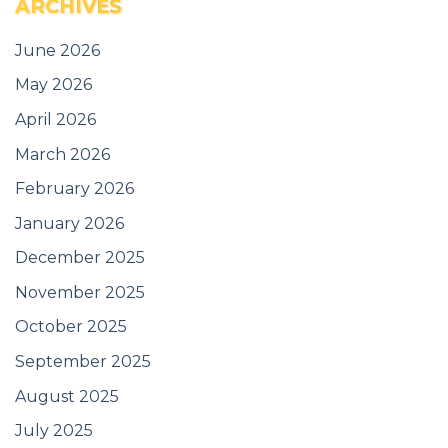
ARCHIVES
June 2026
May 2026
April 2026
March 2026
February 2026
January 2026
December 2025
November 2025
October 2025
September 2025
August 2025
July 2025