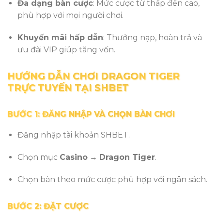
Đa dạng bàn cược
: Mức cược từ thấp đến cao,
phù hợp với mọi người chơi.
Khuyến mãi hấp dẫn
: Thưởng nạp, hoàn trả và
ưu đãi VIP giúp tăng vốn.
HƯỚNG DẪN CHƠI DRAGON TIGER
TRỰC TUYẾN TẠI SHBET
BƯỚC 1: ĐĂNG NHẬP VÀ CHỌN BÀN CHƠI
Đăng nhập tài khoản SHBET.
Chọn mục
Casino
→
Dragon Tiger
.
Chọn bàn theo mức cược phù hợp với ngân sách.
BƯỚC 2: ĐẶT CƯỢC