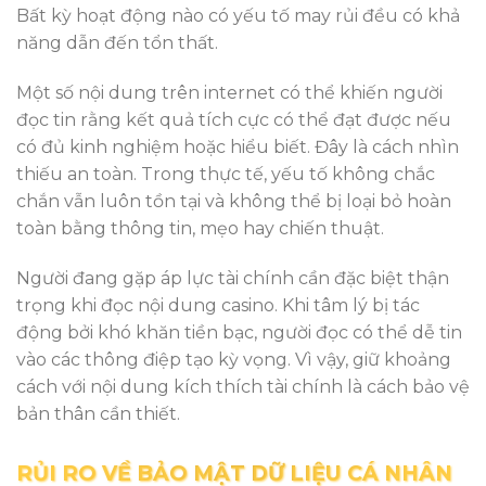
Bất kỳ hoạt động nào có yếu tố may rủi đều có khả
năng dẫn đến tổn thất.
Một số nội dung trên internet có thể khiến người
đọc tin rằng kết quả tích cực có thể đạt được nếu
có đủ kinh nghiệm hoặc hiểu biết. Đây là cách nhìn
thiếu an toàn. Trong thực tế, yếu tố không chắc
chắn vẫn luôn tồn tại và không thể bị loại bỏ hoàn
toàn bằng thông tin, mẹo hay chiến thuật.
Người đang gặp áp lực tài chính cần đặc biệt thận
trọng khi đọc nội dung casino. Khi tâm lý bị tác
động bởi khó khăn tiền bạc, người đọc có thể dễ tin
vào các thông điệp tạo kỳ vọng. Vì vậy, giữ khoảng
cách với nội dung kích thích tài chính là cách bảo vệ
bản thân cần thiết.
RỦI RO VỀ BẢO MẬT DỮ LIỆU CÁ NHÂN