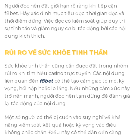
Người đọc nên đặt giới hạn rõ ràng khi tiếp cận
f8bet. Hãy xác định mục tiêu đọc, thời gian đọc và
thời điểm dừng. Việc đọc có kiểm soát giúp duy trì
sự tỉnh táo và giảm nguy cơ bị tác động bởi các nội
dung kích thích.
RỦI RO VỀ SỨC KHỎE TINH THẦN
Sức khỏe tinh thần cũng cần được đặt trong nhóm
rủi ro khi tìm hiểu casino trực tuyến. Các nội dung
liên quan đến
f8bet
có thể tạo cảm giác tò mò, kỳ
vọng, hồi hộp hoặc lo lắng. Nếu những cảm xúc này
trở nên mạnh, người đọc nên tạm dừng để đánh giá
lại tác động của nội dung.
Một số người có thể bị cuốn vào suy nghĩ về khả
năng kiểm soát kết quả hoặc kỳ vọng vào điều
không chắc chắn. Điều này có thể dẫn đến căng