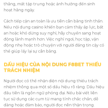
thẳng, mất tập trung hoặc ảnh hưởng đến sinh
hoạt hằng ngày.
Cách tiếp cận an toàn là ưu tiên cân bằng tinh thần.
Nếu nội dung casino khiến bạn cảm thấy áp lực, bất
an hoặc khó dừng suy nghĩ, hãy chuyển sang hoạt
động lành mạnh hơn. Việc nghỉ ngơi, học tập, vận
động nhẹ hoặc trò chuyện với người đáng tin cậy có
thể giúp lấy lại sự cân bằng.
DẤU HIỆU CỦA NỘI DUNG F8BET THIẾU
TRÁCH NHIỆM
Người đọc có thể nhận diện nội dung thiếu trách
nhiệm thông qua một số dấu hiệu rõ ràng. Dấu hiệu
đầu tiên là ngôn ngữ phóng đại. Nếu bài viết liên
tục sử dụng các cụm từ mang tính chắc chắn, dễ
dàng hoặc đảm bảo, người đọc nên thận trọng.