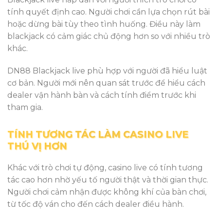
tính quyết định cao. Người chơi cần lựa chọn rút bài
hoặc dừng bài tùy theo tình huống. Điều này làm
blackjack có cảm giác chủ động hơn so với nhiều trò
khác.
DN88 Blackjack live phù hợp với người đã hiểu luật
cơ bản. Người mới nên quan sát trước để hiểu cách
dealer vận hành bàn và cách tính điểm trước khi
tham gia.
TÍNH TƯƠNG TÁC LÀM CASINO LIVE
THÚ VỊ HƠN
Khác với trò chơi tự động, casino live có tính tương
tác cao hơn nhờ yếu tố người thật và thời gian thực.
Người chơi cảm nhận được không khí của bàn chơi,
từ tốc độ ván cho đến cách dealer điều hành.