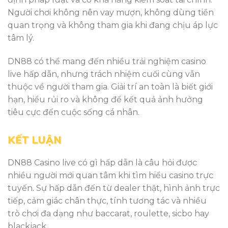
Người chơi không nên vay mượn, không dùng tiền
quan trọng và không tham gia khi đang chịu áp lực
tâm lý.
DN88 có thể mang đến nhiều trải nghiệm casino
live hấp dẫn, nhưng trách nhiệm cuối cùng vẫn
thuộc về người tham gia. Giải trí an toàn là biết giới
hạn, hiểu rủi ro và không để kết quả ảnh hưởng
tiêu cực đến cuộc sống cá nhân.
KẾT LUẬN
DN88 Casino live có gì hấp dẫn là câu hỏi được
nhiều người mới quan tâm khi tìm hiểu casino trực
tuyến. Sự hấp dẫn đến từ dealer thật, hình ảnh trực
tiếp, cảm giác chân thực, tính tương tác và nhiều
trò chơi đa dạng như baccarat, roulette, sicbo hay
blackjack.