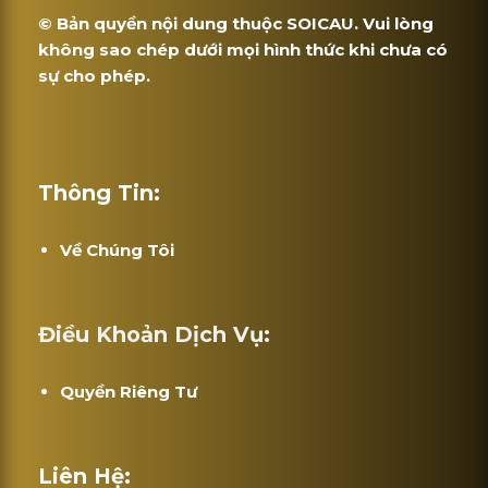
© Bản quyền nội dung thuộc SOICAU. Vui lòng
không sao chép dưới mọi hình thức khi chưa có
sự cho phép.
Thông Tin:
Về Chúng Tôi
Điều Khoản Dịch Vụ:
Quyền Riêng Tư
Liên Hệ: