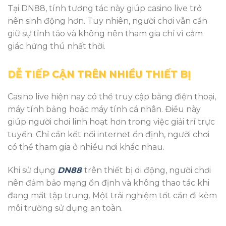
Tại DN88, tính tương tác này giúp casino live trở
nên sinh động hơn. Tuy nhiên, người chơi vẫn cần
giữ sự tỉnh táo và không nên tham gia chỉ vì cảm
giác hứng thú nhất thời.
DỄ TIẾP CẬN TRÊN NHIỀU THIẾT BỊ
Casino live hiện nay có thể truy cập bằng điện thoại,
máy tính bảng hoặc máy tính cá nhân. Điều này
giúp người chơi linh hoạt hơn trong việc giải trí trực
tuyến. Chỉ cần kết nối internet ổn định, người chơi
có thể tham gia ở nhiều nơi khác nhau.
Khi sử dụng
DN88
trên thiết bị di động, người chơi
nên đảm bảo mạng ổn định và không thao tác khi
đang mất tập trung. Một trải nghiệm tốt cần đi kèm
môi trường sử dụng an toàn.