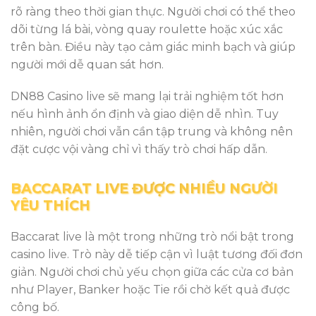
rõ ràng theo thời gian thực. Người chơi có thể theo
dõi từng lá bài, vòng quay roulette hoặc xúc xắc
trên bàn. Điều này tạo cảm giác minh bạch và giúp
người mới dễ quan sát hơn.
DN88 Casino live sẽ mang lại trải nghiệm tốt hơn
nếu hình ảnh ổn định và giao diện dễ nhìn. Tuy
nhiên, người chơi vẫn cần tập trung và không nên
đặt cược vội vàng chỉ vì thấy trò chơi hấp dẫn.
BACCARAT LIVE ĐƯỢC NHIỀU NGƯỜI
YÊU THÍCH
Baccarat live là một trong những trò nổi bật trong
casino live. Trò này dễ tiếp cận vì luật tương đối đơn
giản. Người chơi chủ yếu chọn giữa các cửa cơ bản
như Player, Banker hoặc Tie rồi chờ kết quả được
công bố.