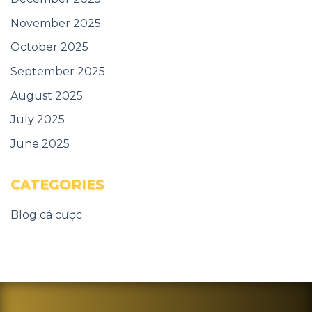
November 2025
October 2025
September 2025
August 2025
July 2025
June 2025
CATEGORIES
Blog cá cược