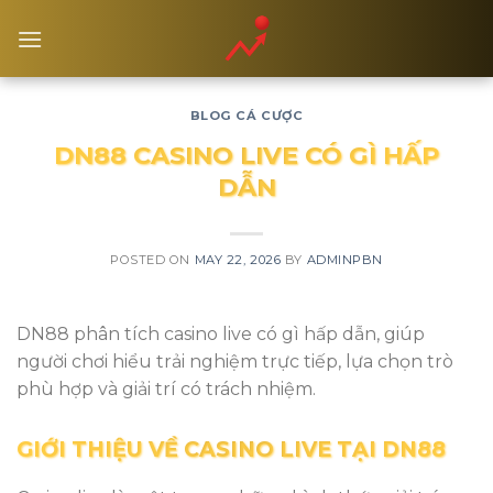
Skip
to
content
BLOG CÁ CƯỢC
DN88 CASINO LIVE CÓ GÌ HẤP
DẪN
POSTED ON
MAY 22, 2026
BY
ADMINPBN
DN88 phân tích casino live có gì hấp dẫn, giúp
người chơi hiểu trải nghiệm trực tiếp, lựa chọn trò
phù hợp và giải trí có trách nhiệm.
GIỚI THIỆU VỀ CASINO LIVE TẠI DN88