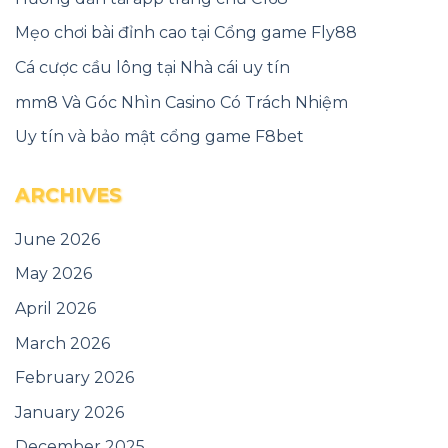
Mẹo chơi bài đỉnh cao tại Cổng game Fly88
Cá cược cầu lông tại Nhà cái uy tín
mm8 Và Góc Nhìn Casino Có Trách Nhiệm
Uy tín và bảo mật cổng game F8bet
ARCHIVES
June 2026
May 2026
April 2026
March 2026
February 2026
January 2026
December 2025