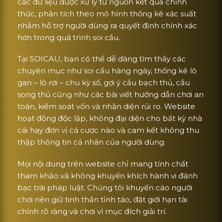
các dữ liệu được xử lý từ nguồn kết quả chính
thức, phân tích theo mô hình thống kê xác suất
nhằm hỗ trợ người dùng ra quyết định chính xác
hơn trong quá trình soi cầu.
Tại SOICAU, bạn có thể dễ dàng tìm thấy các
chuyên mục như soi cầu hàng ngày, thống kê lô
gan – lô rơi – chu kỳ số, gợi ý cầu bạch thủ, cầu
song thủ cũng như các bài viết hướng dẫn chơi an
toàn, kiểm soát vốn và nhận diện rủi ro. Website
hoạt động độc lập, không đại diện cho bất kỳ nhà
cái hay đơn vị cá cược nào và cam kết không thu
thập thông tin cá nhân của người dùng.
Mọi nội dung trên website chỉ mang tính chất
tham khảo và không khuyến khích hành vi đánh
bạc trái pháp luật. Chúng tôi khuyến cáo người
chơi nên giữ tinh thần tỉnh táo, đặt giới hạn tài
chính rõ ràng và chơi vì mục đích giải trí.