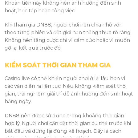
Khoản tiền này không nên ảnh hưởng đến sinh
hoạt, học tập hoặc công việc.
Khi tham gia DN88, người chơi nên chia nhỏ vốn
theo từng phiên và đặt giới hạn thắng thua rõ ràng.
Không nên tăng cược chỉ vì cảm xúc hoặc vì muốn
gỡ lại kết quả trước đó.
KIỂM SOÁT THỜI GIAN THAM GIA
Casino live có thể khiến người chơi ở lại lâu hơn vì
các ván diễn ra liên tục. Nếu không kiểm soát thời
gian, trải nghiệm giải trí dễ ảnh hưởng đến sinh hoạt
hằng ngày.
DN88 nên được sử dụng trong khoảng thời gian
hợp lý. Người chơi cần đặt thời gian cụ thể trước khi
bắt đầu và dừng lại đúng kế hoạch. Đây là cách