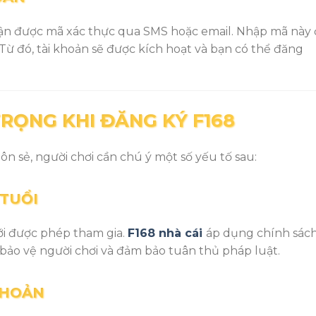
hận được mã xác thực qua SMS hoặc email. Nhập mã này
 Từ đó, tài khoản sẽ được kích hoạt và bạn có thể đăng
RỌNG KHI ĐĂNG KÝ F168
ôn sẻ, người chơi cần chú ý một số yếu tố sau:
 TUỔI
ới được phép tham gia.
F168 nhà cái
áp dụng chính sác
bảo vệ người chơi và đảm bảo tuân thủ pháp luật.
KHOẢN