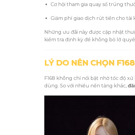
Cơ hội tham gia quay số trúng thư
Giảm phí giao dịch rút tiền cho tài
Những ưu đãi này được cập nhật thườ
kiểm tra định kỳ để không bỏ lỡ quyền
LÝ DO NÊN CHỌN F168
F168 không chỉ nổi bật nhờ tốc độ xử 
dùng. So với nhiều nền tảng khác,
đă