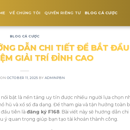
ME
VỀ CHÚNG TÔI
QUYỀN RIÊNG TƯ
BLOG CÁ CƯỢC
BLOG CÁ CƯỢC
ỚNG DẪN CHI TIẾT ĐỂ BẮT ĐẦU
ỆM GIẢI TRÍ ĐỈNH CAO
 ON
OCTOBER 11, 2025
BY
ADMINPBN
68 nổi bật là nền tảng uy tín được nhiều người lựa chọn n
 nổ hũ và xổ số đa dạng. Để tham gia và tận hưởng toàn 
 đầu tiên là
đăng ký F168
. Bài viết này sẽ hướng dẫn chi
 lưu ý quan trọng giúp bạn tạo tài khoản thành công.