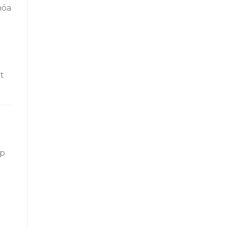
hóa
t
ấp