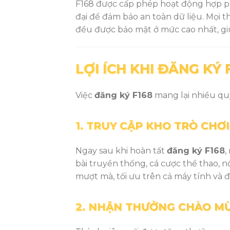
F168 được cấp phép hoạt động hợp p
đại để đảm bảo an toàn dữ liệu. Mọi t
đều được bảo mật ở mức cao nhất, giú
LỢI ÍCH KHI ĐĂNG KÝ 
Việc
đăng ký F168
mang lại nhiều quy
1. TRUY CẬP KHO TRÒ CHƠ
Ngay sau khi hoàn tất
đăng ký F168
,
bài truyền thống, cá cược thể thao, nổ
mượt mà, tối ưu trên cả máy tính và đi
2. NHẬN THƯỞNG CHÀO M