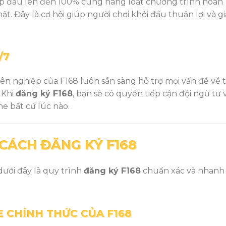
p đầu lên đến 100% cùng hàng loạt chương trình hoàn
t. Đây là cơ hội giúp người chơi khởi đầu thuận lợi và gi
/7
 nghiệp của F168 luôn sẵn sàng hỗ trợ mọi vấn đề về t
 Khi
đăng ký F168
, bạn sẽ có quyền tiếp cận đội ngũ tư 
ne bất cứ lúc nào.
 CÁCH ĐĂNG KÝ F168
dưới đây là quy trình
đăng ký F168
chuẩn xác và nhanh
E CHÍNH THỨC CỦA F168