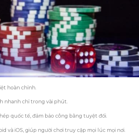
Việt hoàn chỉnh.
h nhanh chỉ trong vài phút.
hép quốc tế, đảm bảo công bằng tuyệt đối.
d và iOS, giúp người chơi truy cập mọi lúc mọi nơi.