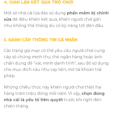
4. GIAN LẬN KẾT QUẢ TRÒ CHƠI
Một số nhà cái lừa đảo sử dụng
phần mềm bị chỉnh
sửa
để điều khiển kết quả, khiến người chơi gần
như không thể thắng dù có kỹ năng tốt đến đâu.
5. ĐÁNH CẮP THÔNG TIN CÁ NHÂN
Các trang giả mạo có thể yêu cầu người chơi cung
cấp số chứng minh thư, thẻ ngân hàng hoặc ảnh
chân dung để “xác minh danh tính”, sau đó sử dụng
cho mục đích xấu như vay tiền, mở tài khoản trái
phép.
Những chiêu thức này khiến người chơi thiệt hại
hàng trăm triệu đồng mỗi năm. Vì vậy,
chọn đúng
nhà cái là yếu tố tiên quyết
trước khi nghĩ đến
chiến thắng.