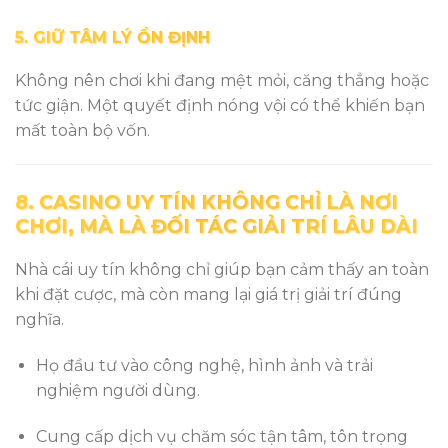
5. GIỮ TÂM LÝ ỔN ĐỊNH
Không nên chơi khi đang mệt mỏi, căng thẳng hoặc
tức giận. Một quyết định nóng vội có thể khiến bạn
mất toàn bộ vốn.
8. CASINO UY TÍN KHÔNG CHỈ LÀ NƠI
CHƠI, MÀ LÀ ĐỐI TÁC GIẢI TRÍ LÂU DÀI
Nhà cái uy tín không chỉ giúp bạn cảm thấy an toàn
khi đặt cược, mà còn mang lại giá trị giải trí đúng
nghĩa.
Họ đầu tư vào công nghệ, hình ảnh và trải
nghiệm người dùng.
Cung cấp dịch vụ chăm sóc tận tâm, tôn trọng