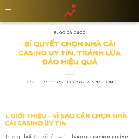
Skip
to
content
BLOG CÁ CƯỢC
BÍ QUYẾT CHỌN NHÀ CÁI
CASINO UY TÍN, TRÁNH LỪA
ĐẢO HIỆU QUẢ
POSTED ON
OCTOBER 26, 2025
BY
ADMINPBN
1. GIỚI THIỆU – VÌ SAO CẦN CHỌN NHÀ
CÁI CASINO UY TÍN
Trong thời đại số hóa, việc tham gia
casino online