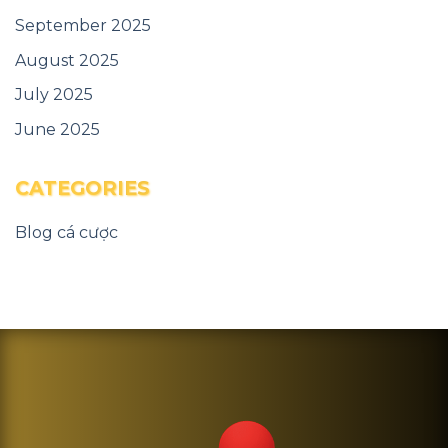
September 2025
August 2025
July 2025
June 2025
CATEGORIES
Blog cá cược