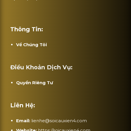
Thông Tin:
Về Chúng Tôi
Điều Khoản Dịch Vụ:
Quyền Riêng Tư
Liên Hệ:
Email:
lienhe@soicauxien4.com
Website:
https://soicauxien4.com