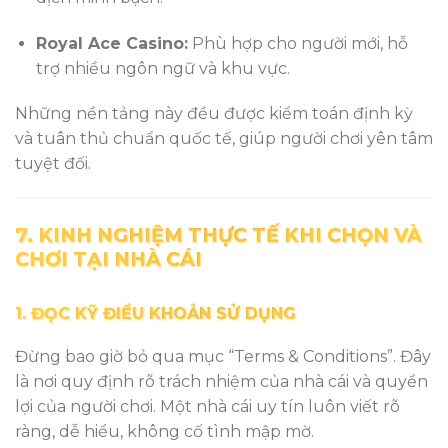
Royal Ace Casino:
Phù hợp cho người mới, hỗ
trợ nhiều ngôn ngữ và khu vực.
Những nền tảng này đều được kiểm toán định kỳ
và tuân thủ chuẩn quốc tế, giúp người chơi yên tâm
tuyệt đối.
7. KINH NGHIỆM THỰC TẾ KHI CHỌN VÀ
CHƠI TẠI NHÀ CÁI
1. ĐỌC KỸ ĐIỀU KHOẢN SỬ DỤNG
Đừng bao giờ bỏ qua mục “Terms & Conditions”. Đây
là nơi quy định rõ trách nhiệm của nhà cái và quyền
lợi của người chơi. Một nhà cái uy tín luôn viết rõ
ràng, dễ hiểu, không cố tình mập mờ.