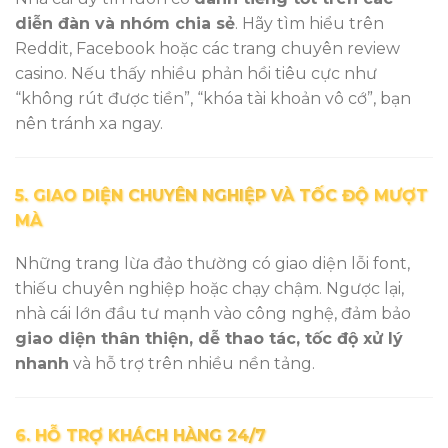
diễn đàn và nhóm chia sẻ
. Hãy tìm hiểu trên
Reddit, Facebook hoặc các trang chuyên review
casino. Nếu thấy nhiều phản hồi tiêu cực như
“không rút được tiền”, “khóa tài khoản vô cớ”, bạn
nên tránh xa ngay.
5. GIAO DIỆN CHUYÊN NGHIỆP VÀ TỐC ĐỘ MƯỢT
MÀ
Những trang lừa đảo thường có giao diện lỗi font,
thiếu chuyên nghiệp hoặc chạy chậm. Ngược lại,
nhà cái lớn đầu tư mạnh vào công nghệ, đảm bảo
giao diện thân thiện, dễ thao tác, tốc độ xử lý
nhanh
và hỗ trợ trên nhiều nền tảng.
6. HỖ TRỢ KHÁCH HÀNG 24/7