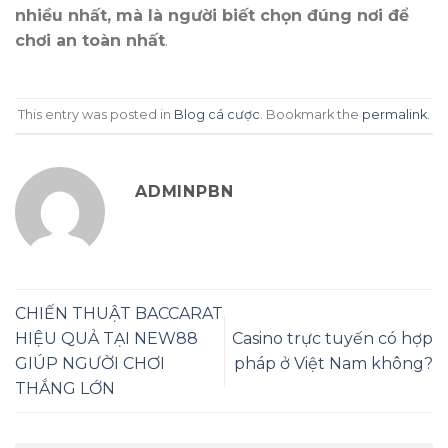
nhiều nhất, mà là người biết chọn đúng nơi để
chơi an toàn nhất
.
This entry was posted in
Blog cá cược
. Bookmark the
permalink
.
ADMINPBN
CHIẾN THUẬT BACCARAT
HIỆU QUẢ TẠI NEW88
Casino trực tuyến có hợp
GIÚP NGƯỜI CHƠI
pháp ở Việt Nam không?
THẮNG LỚN