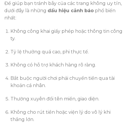
Để giúp bạn tránh bẫy của các trang không uy tín,
dưới đây là những
dấu hiệu cảnh báo
phổ biến
nhất:
Không công khai giấy phép hoặc thông tin công
ty.
Tỷ lệ thưởng quá cao, phi thực tế.
Không có hỗ trợ khách hàng rõ ràng.
Bắt buộc người chơi phải chuyển tiền qua tài
khoản cá nhân.
Thường xuyên đổi tên miền, giao diện.
Không cho rút tiền hoặc viện lý do vô lý khi
thắng lớn.