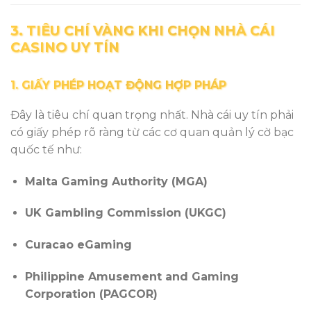
3. TIÊU CHÍ VÀNG KHI CHỌN NHÀ CÁI
CASINO UY TÍN
1. GIẤY PHÉP HOẠT ĐỘNG HỢP PHÁP
Đây là tiêu chí quan trọng nhất. Nhà cái uy tín phải
có giấy phép rõ ràng từ các cơ quan quản lý cờ bạc
quốc tế như:
Malta Gaming Authority (MGA)
UK Gambling Commission (UKGC)
Curacao eGaming
Philippine Amusement and Gaming
Corporation (PAGCOR)