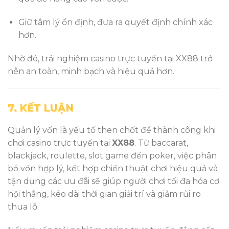
Giữ tâm lý ổn định, đưa ra quyết định chính xác
hơn.
Nhờ đó, trải nghiệm casino trực tuyến tại XX88 trở
nên an toàn, minh bạch và hiệu quả hơn.
7. KẾT LUẬN
Quản lý vốn là yếu tố then chốt để thành công khi
chơi casino trực tuyến tại
XX88
. Từ baccarat,
blackjack, roulette, slot game đến poker, việc phân
bổ vốn hợp lý, kết hợp chiến thuật chơi hiệu quả và
tận dụng các ưu đãi sẽ giúp người chơi tối đa hóa cơ
hội thắng, kéo dài thời gian giải trí và giảm rủi ro
thua lỗ.