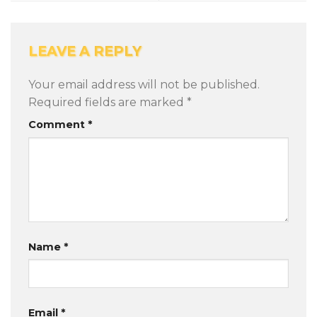
LEAVE A REPLY
Your email address will not be published.
Required fields are marked
*
Comment
*
Name
*
Email
*