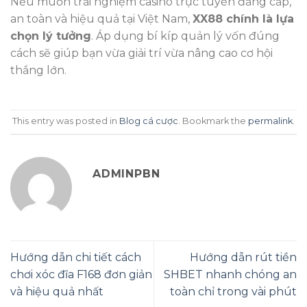
Nếu muốn trải nghiệm casino trực tuyến đẳng cấp,
an toàn và hiệu quả tại Việt Nam,
XX88 chính là lựa
chọn lý tưởng
. Áp dụng bí kíp quản lý vốn đúng
cách sẽ giúp bạn vừa giải trí vừa nâng cao cơ hội
thắng lớn.
This entry was posted in
Blog cá cược
. Bookmark the
permalink
.
ADMINPBN
Hướng dẫn chi tiết cách
Hướng dẫn rút tiền
chơi xóc đĩa F168 đơn giản
SHBET nhanh chóng an
và hiệu quả nhất
toàn chỉ trong vài phút