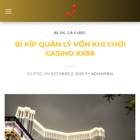
Skip
to
content
BLOG CÁ CƯỢC
BÍ KÍP QUẢN LÝ VỐN KHI CHƠI
CASINO XX88
POSTED ON
OCTOBER 2, 2025
BY
ADMINPBN