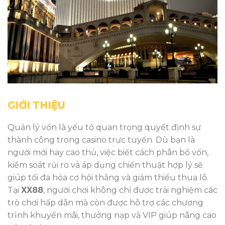
GIỚI THIỆU
Quản lý vốn là yếu tố quan trọng quyết định sự
thành công trong casino trực tuyến. Dù bạn là
người mới hay cao thủ, việc biết cách phân bổ vốn,
kiểm soát rủi ro và áp dụng chiến thuật hợp lý sẽ
giúp tối đa hóa cơ hội thắng và giảm thiểu thua lỗ.
Tại
XX88
, người chơi không chỉ được trải nghiệm các
trò chơi hấp dẫn mà còn được hỗ trợ các chương
trình khuyến mãi, thưởng nạp và VIP giúp nâng cao