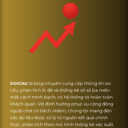
SOICAU
là blog chuyên cung cấp thông tin soi
cầu, phân tích lô đề và thống kê xổ số ba miền
một cách minh bạch, có hệ thống và hoàn toàn
khách quan. Với định hướng phục vụ cộng đồng
người chơi có trách nhiệm, chúng tôi mang đến
các dữ liệu được xử lý từ nguồn kết quả chính
thức, phân tích theo mô hình thống kê xác suất