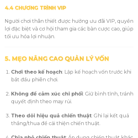
4.4 CHƯƠNG TRÌNH VIP
Người chơi thân thiết được hưởng ưu đãi VIP, quyền
lợi đặc biệt và cơ hội tham gia các bàn cược cao, giúp
tối ưu hóa lợi nhuận.
5. MẸO NÂNG CAO QUẢN LÝ VỐN
Chơi theo kế hoạch
: Lập kế hoạch vốn trước khi
bắt đầu phiên chơi.
Không để cảm xúc chi phối
: Giữ bình tĩnh, tránh
quyết định theo may rủi.
Theo dõi hiệu quả chiến thuật
: Ghi lại kết quả
thắng/thua để cải thiện chiến thuật.
Chia nhỏ chiến thuật
: Áp dụng chiến thuật khác