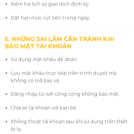
Kiểm tra lịch sử giao dịch định kỳ.
Đặt hạn mức rút tiền trong ngày.
5. NHỮNG SAI LẦM CẦN TRÁNH KHI
BẢO MẬT TÀI KHOẢN
Sử dụng mật khẩu dễ đoán.
Lưu mật khẩu trực tiếp trên trình duyệt mà
không có mã bảo vệ.
Đăng nhập từ wifi công cộng không bảo mật.
Chia sẻ tài khoản với bạn bè.
Không thoát tài khoản sau khi sử dụng trên thiết
bị lạ.