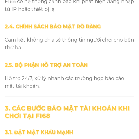
F168 có hệ thống cảnh báo khi phát hiện đăng nhập
từ IP hoặc thiết bị lạ.
2.4. CHÍNH SÁCH BẢO MẬT RÕ RÀNG
Cam kết không chia sẻ thông tin người chơi cho bên
thứ ba.
2.5. BỘ PHẬN HỖ TRỢ AN TOÀN
Hỗ trợ 24/7, xử lý nhanh các trường hợp báo cáo
mất tài khoản.
3. CÁC BƯỚC BẢO MẬT TÀI KHOẢN KHI
CHƠI TẠI F168
3.1. ĐẶT MẬT KHẨU MẠNH