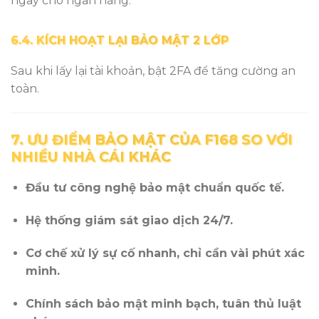
ngay cho ngân hàng.
6.4. KÍCH HOẠT LẠI BẢO MẬT 2 LỚP
Sau khi lấy lại tài khoản, bật 2FA để tăng cường an
toàn.
7. ƯU ĐIỂM BẢO MẬT CỦA F168 SO VỚI
NHIỀU NHÀ CÁI KHÁC
Đầu tư công nghệ bảo mật chuẩn quốc tế.
Hệ thống giám sát giao dịch 24/7.
Cơ chế xử lý sự cố nhanh, chỉ cần vài phút xác
minh.
Chính sách bảo mật minh bạch, tuân thủ luật