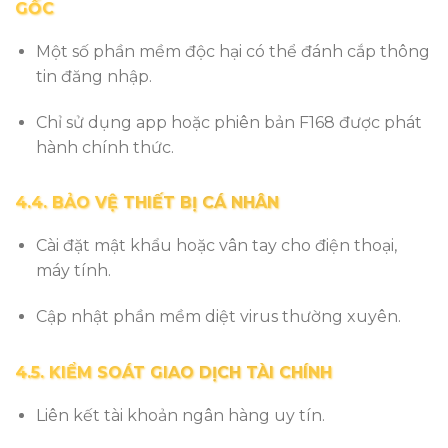
GỐC
Một số phần mềm độc hại có thể đánh cắp thông
tin đăng nhập.
Chỉ sử dụng app hoặc phiên bản F168 được phát
hành chính thức.
4.4. BẢO VỆ THIẾT BỊ CÁ NHÂN
Cài đặt mật khẩu hoặc vân tay cho điện thoại,
máy tính.
Cập nhật phần mềm diệt virus thường xuyên.
4.5. KIỂM SOÁT GIAO DỊCH TÀI CHÍNH
Liên kết tài khoản ngân hàng uy tín.