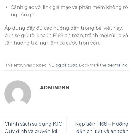
Cảnh giác với link giả mạo và phần mềm không rõ
nguồn gốc.
Áp dụng đầy đủ các hướng dẫn trong bài viết này,
bạn sẽ giữ tài khoản F168 an toàn, tránh mọi rủi ro và
tận hưởng trải nghiệm cá cược trọn vẹn.
This entry was posted in
Blog cá cược
. Bookmark the
permalink
.
ADMINPBN
Chính sách sử dụng KJC:
Nạp tiền F168 – Hướng
Quy định và quyền lợi
dẫn chi tiết và an toàn