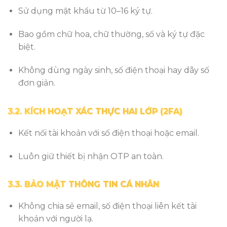
Sử dụng mật khẩu từ 10–16 ký tự.
Bao gồm chữ hoa, chữ thường, số và ký tự đặc
biệt.
Không dùng ngày sinh, số điện thoại hay dãy số
đơn giản.
3.2. KÍCH HOẠT XÁC THỰC HAI LỚP (2FA)
Kết nối tài khoản với số điện thoại hoặc email.
Luôn giữ thiết bị nhận OTP an toàn.
3.3. BẢO MẬT THÔNG TIN CÁ NHÂN
Không chia sẻ email, số điện thoại liên kết tài
khoản với người lạ.