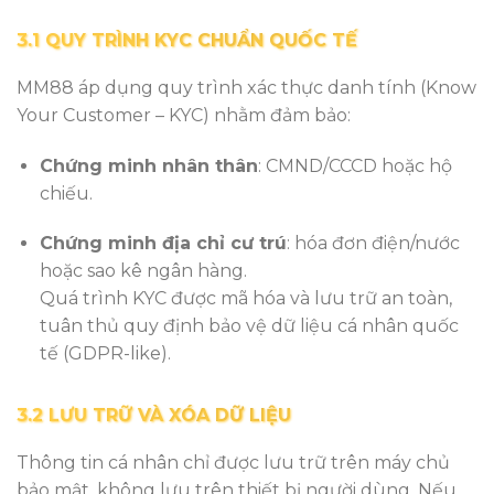
3.1 QUY TRÌNH KYC CHUẨN QUỐC TẾ
MM88 áp dụng quy trình xác thực danh tính (Know
Your Customer – KYC) nhằm đảm bảo:
Chứng minh nhân thân
: CMND/CCCD hoặc hộ
chiếu.
Chứng minh địa chỉ cư trú
: hóa đơn điện/nước
hoặc sao kê ngân hàng.
Quá trình KYC được mã hóa và lưu trữ an toàn,
tuân thủ quy định bảo vệ dữ liệu cá nhân quốc
tế (GDPR-like).
3.2 LƯU TRỮ VÀ XÓA DỮ LIỆU
Thông tin cá nhân chỉ được lưu trữ trên máy chủ
bảo mật, không lưu trên thiết bị người dùng. Nếu