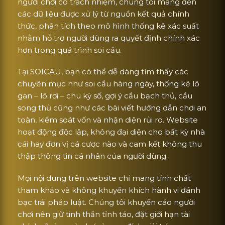
người chơi có trách nhiệm, chúng tôi mang đến
các dữ liệu được xử lý từ nguồn kết quả chính
thức, phân tích theo mô hình thống kê xác suất
nhằm hỗ trợ người dùng ra quyết định chính xác
hơn trong quá trình soi cầu.
Tại SOICAU, bạn có thể dễ dàng tìm thấy các
chuyên mục như soi cầu hàng ngày, thống kê lô
gan – lô rơi – chu kỳ số, gợi ý cầu bạch thủ, cầu
song thủ cũng như các bài viết hướng dẫn chơi an
toàn, kiểm soát vốn và nhận diện rủi ro. Website
hoạt động độc lập, không đại diện cho bất kỳ nhà
cái hay đơn vị cá cược nào và cam kết không thu
thập thông tin cá nhân của người dùng.
Mọi nội dung trên website chỉ mang tính chất
tham khảo và không khuyến khích hành vi đánh
bạc trái pháp luật. Chúng tôi khuyến cáo người
chơi nên giữ tinh thần tỉnh táo, đặt giới hạn tài