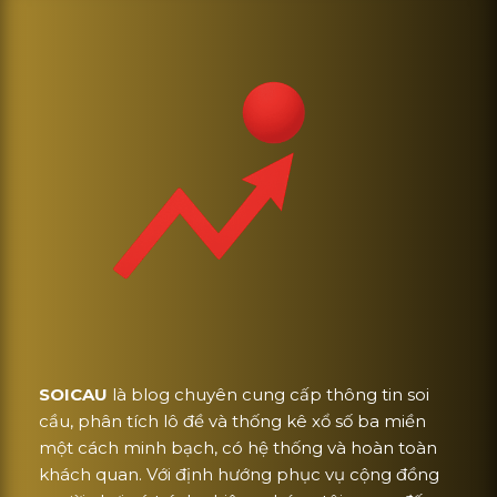
SOICAU
là blog chuyên cung cấp thông tin soi
cầu, phân tích lô đề và thống kê xổ số ba miền
một cách minh bạch, có hệ thống và hoàn toàn
khách quan. Với định hướng phục vụ cộng đồng