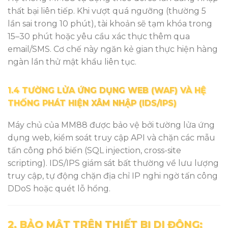
thất bại liên tiếp. Khi vượt quá ngưỡng (thường 5
lần sai trong 10 phút), tài khoản sẽ tạm khóa trong
15–30 phút hoặc yêu cầu xác thực thêm qua
email/SMS. Cơ chế này ngăn kẻ gian thực hiện hàng
ngàn lần thử mật khẩu liên tục.
1.4 TƯỜNG LỬA ỨNG DỤNG WEB (WAF) VÀ HỆ
THỐNG PHÁT HIỆN XÂM NHẬP (IDS/IPS)
Máy chủ của MM88 được bảo vệ bởi tường lửa ứng
dụng web, kiểm soát truy cập API và chặn các mẫu
tấn công phổ biến (SQL injection, cross-site
scripting). IDS/IPS giám sát bất thường về lưu lượng
truy cập, tự động chặn địa chỉ IP nghi ngờ tấn công
DDoS hoặc quét lỗ hổng.
2. BẢO MẬT TRÊN THIẾT BỊ DI ĐỘNG: