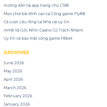
Hướng dẫn tải app trang chủ C168
Mẹo chơi bài đỉnh cao tại Cổng game Fly88
Cá cược cầu lông tại Nhà cái uy tín
mm8 Và Góc Nhìn Casino Có Trách Nhiệm
Uy tín và bảo mật cổng game F8bet
ARCHIVES
June 2026
May 2026
April 2026
March 2026
February 2026
January 2026