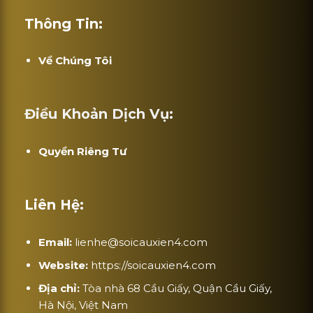
Thông Tin:
Về Chúng Tôi
Điều Khoản Dịch Vụ:
Quyền Riêng Tư
Liên Hệ:
Email:
lienhe@soicauxien4.com
Website:
https://soicauxien4.com
Địa chỉ:
Tòa nhà 68 Cầu Giấy, Quận Cầu Giấy,
Hà Nội, Việt Nam