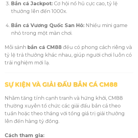
Bắn cá Jackpot:
Cơ hội nổ hũ cực cao, tỷ lệ
thưởng lên đến 1000x.
Bắn cá Vương Quốc San Hô:
Nhiều mini game
nhỏ trong một màn chơi.
Mỗi sảnh
bắn cá CM88
đều có phong cách riêng và
tỷ lệ trả thưởng khác nhau, giúp người chơi luôn có
trải nghiệm mới lạ.
SỰ KIỆN VÀ GIẢI ĐẤU BẮN CÁ CM88
Nhằm tăng tính cạnh tranh và hứng khởi, CM88
thường xuyên tổ chức các giải đấu bắn cá theo
tuần hoặc theo tháng với tổng giá trị giải thưởng
lên đến hàng tỷ đồng.
Cách tham gia: