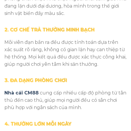
đang lặn dưới đại dương, hòa mình trong thế giới
sinh vật biển đầy màu sắc.
2. CƠ CHẾ TRẢ THƯỞNG MINH BẠCH
Mỗi viên đạn bắn ra đều được tính toán dựa trên
xác suất rõ ràng, không có gian lận hay can thiệp từ
hệ thống. Mọi kết quả đều được xác thực công khai,
giúp người chơi yên tâm khi săn thưởng.
3. ĐA DẠNG PHÒNG CHƠI
Nhà cái CM88
cung cấp nhiều cấp độ phòng từ tân
thủ đến cao thủ, giúp mọi người đều có sân chơi
phù hợp với ngân sách của mình.
4. THƯỞNG LỚN MỖI NGÀY