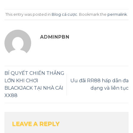
This entry was posted in
Blog cá cược
. Bookmark the
permalink
.
ADMINPBN
BÍ QUYẾT CHIẾN THẮNG
LỚN KHI CHƠI
Ưu đãi RR88 hấp dẫn đa
BLACKJACK TẠI NHÀ CÁI
dạng và liên tục
XX88
LEAVE A REPLY