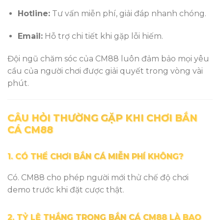
Hotline:
Tư vấn miễn phí, giải đáp nhanh chóng.
Email:
Hỗ trợ chi tiết khi gặp lỗi hiếm.
Đội ngũ chăm sóc của CM88 luôn đảm bảo mọi yêu
cầu của người chơi được giải quyết trong vòng vài
phút.
CÂU HỎI THƯỜNG GẶP KHI CHƠI BẮN
CÁ CM88
1. CÓ THỂ CHƠI BẮN CÁ MIỄN PHÍ KHÔNG?
Có. CM88 cho phép người mới thử chế độ chơi
demo trước khi đặt cược thật.
2. TỶ LỆ THẮNG TRONG BẮN CÁ CM88 LÀ BAO