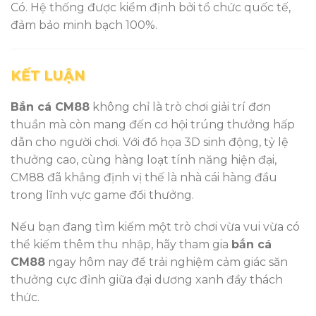
Có. Hệ thống được kiểm định bởi tổ chức quốc tế,
đảm bảo minh bạch 100%.
KẾT LUẬN
Bắn cá CM88
không chỉ là trò chơi giải trí đơn
thuần mà còn mang đến cơ hội trúng thưởng hấp
dẫn cho người chơi. Với đồ họa 3D sinh động, tỷ lệ
thưởng cao, cùng hàng loạt tính năng hiện đại,
CM88 đã khẳng định vị thế là nhà cái hàng đầu
trong lĩnh vực game đổi thưởng.
Nếu bạn đang tìm kiếm một trò chơi vừa vui vừa có
thể kiếm thêm thu nhập, hãy tham gia
bắn cá
CM88
ngay hôm nay để trải nghiệm cảm giác săn
thưởng cực đỉnh giữa đại dương xanh đầy thách
thức.