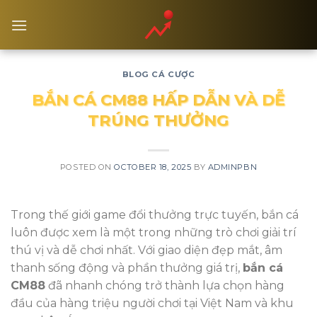
Skip
to
content
BLOG CÁ CƯỢC
BẮN CÁ CM88 HẤP DẪN VÀ DỄ
TRÚNG THƯỞNG
POSTED ON
OCTOBER 18, 2025
BY
ADMINPBN
Trong thế giới game đổi thưởng trực tuyến, bắn cá
luôn được xem là một trong những trò chơi giải trí
thú vị và dễ chơi nhất. Với giao diện đẹp mắt, âm
thanh sống động và phần thưởng giá trị,
bắn cá
CM88
đã nhanh chóng trở thành lựa chọn hàng
đầu của hàng triệu người chơi tại Việt Nam và khu