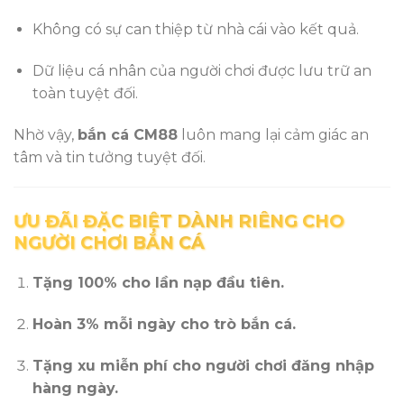
Không có sự can thiệp từ nhà cái vào kết quả.
Dữ liệu cá nhân của người chơi được lưu trữ an
toàn tuyệt đối.
Nhờ vậy,
bắn cá CM88
luôn mang lại cảm giác an
tâm và tin tưởng tuyệt đối.
ƯU ĐÃI ĐẶC BIỆT DÀNH RIÊNG CHO
NGƯỜI CHƠI BẮN CÁ
Tặng 100% cho lần nạp đầu tiên.
Hoàn 3% mỗi ngày cho trò bắn cá.
Tặng xu miễn phí cho người chơi đăng nhập
hàng ngày.