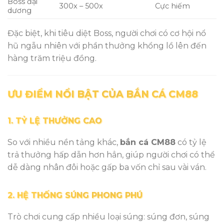
Boss đại
300x – 500x
Cực hiếm
dương
Đặc biệt, khi tiêu diệt Boss, người chơi có cơ hội nổ
hũ ngẫu nhiên với phần thưởng khổng lồ lên đến
hàng trăm triệu đồng.
ƯU ĐIỂM NỔI BẬT CỦA BẮN CÁ CM88
1. TỶ LỆ THƯỞNG CAO
So với nhiều nền tảng khác,
bắn cá CM88
có tỷ lệ
trả thưởng hấp dẫn hơn hẳn, giúp người chơi có thể
dễ dàng nhân đôi hoặc gấp ba vốn chỉ sau vài ván.
2. HỆ THỐNG SÚNG PHONG PHÚ
Trò chơi cung cấp nhiều loại súng: súng đơn, súng