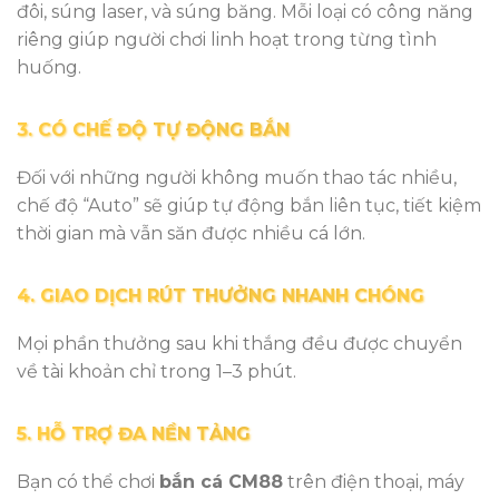
đôi, súng laser, và súng băng. Mỗi loại có công năng
riêng giúp người chơi linh hoạt trong từng tình
huống.
3. CÓ CHẾ ĐỘ TỰ ĐỘNG BẮN
Đối với những người không muốn thao tác nhiều,
chế độ “Auto” sẽ giúp tự động bắn liên tục, tiết kiệm
thời gian mà vẫn săn được nhiều cá lớn.
4. GIAO DỊCH RÚT THƯỞNG NHANH CHÓNG
Mọi phần thưởng sau khi thắng đều được chuyển
về tài khoản chỉ trong 1–3 phút.
5. HỖ TRỢ ĐA NỀN TẢNG
Bạn có thể chơi
bắn cá CM88
trên điện thoại, máy