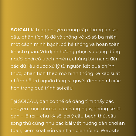
SOICAU
là blog chuyên cung cấp thông tin soi
cầu, phân tích lô đề và thống kê xổ số ba miền
một cách minh bạch, có hệ thống và hoàn toàn
khách quan. Với định hướng phục vụ cộng đồng
người chơi có trách nhiệm, chúng tôi mang đến
các dữ liệu được xử lý từ nguồn kết quả chính
thức, phân tích theo mô hình thống kê xác suất
nhằm hỗ trợ người dùng ra quyết định chính xác
hơn trong quá trình soi cầu.
Tại SOICAU, bạn có thể dễ dàng tìm thấy các
chuyên mục như soi cầu hàng ngày, thống kê lô
gan – lô rơi – chu kỳ số, gợi ý cầu bạch thủ, cầu
song thủ cũng như các bài viết hướng dẫn chơi an
toàn, kiểm soát vốn và nhận diện rủi ro. Website