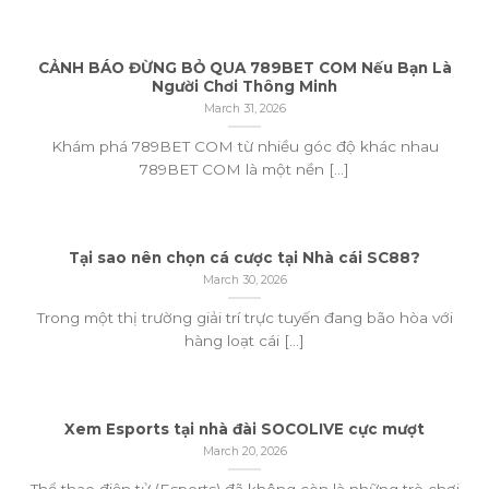
CẢNH BÁO ĐỪNG BỎ QUA 789BET COM Nếu Bạn Là
Người Chơi Thông Minh
March 31, 2026
Khám phá 789BET COM từ nhiều góc độ khác nhau
789BET COM là một nền [...]
Tại sao nên chọn cá cược tại Nhà cái SC88?
March 30, 2026
Trong một thị trường giải trí trực tuyến đang bão hòa với
hàng loạt cái [...]
Xem Esports tại nhà đài SOCOLIVE cực mượt
March 20, 2026
Thể thao điện tử (Esports) đã không còn là những trò chơi